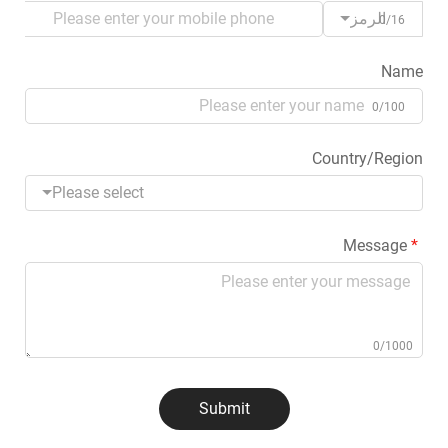
الرمز
0/16
Name
0/100
Country/Region
Please select
Message
0/1000
Submit