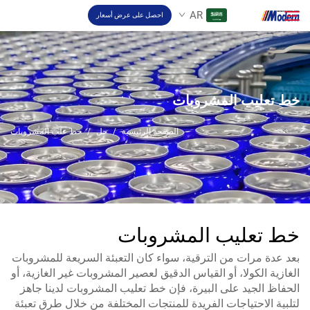
AR
احصل على عرض أسعار
حل
ابحث
خط تعليب المشروبات
تعبئة والتغليف
الصفحة الرئيسية
/
حل
/
خط علب المشروبات
نبذة
فيديو
خط تعليب المشروبات
اتصل بنا
بعد عدة مرات من الترقية، سواء كان التعبئة السريعة للمشروبات
الغازية الكولا، أو القياس الدقيق لعصير المشروبات غير الغازية، أو
الحفاظ الجيد على البيرة، فإن خط تعليب المشروبات لدينا جاهز
موقع RU
لتلبية الاحتياجات الفريدة للمنتجات المختلفة من خلال طرق تعبئة