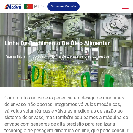
PT
Obter uma Cotação
Solução
Pesquisar
Linha De Enchimento De Óleo Alimentar
Envase E Embalagem
Página Inicial
/
Solução
/
Linha De Envase De Óleo Comestível
Sobre
Vídeo
Com muitos anos de experiência em design de máquinas
de envase, não apenas integramos válvulas mecânicas,
Contato
válvulas volumétricas e válvulas medidoras de vazão ao
sistema de envase, mas também equipamos a máquina de
envase com sensores de alta precisão para realizar a
Site RU
tecnologia de pesagem dinâmica on-line, que pode concluir