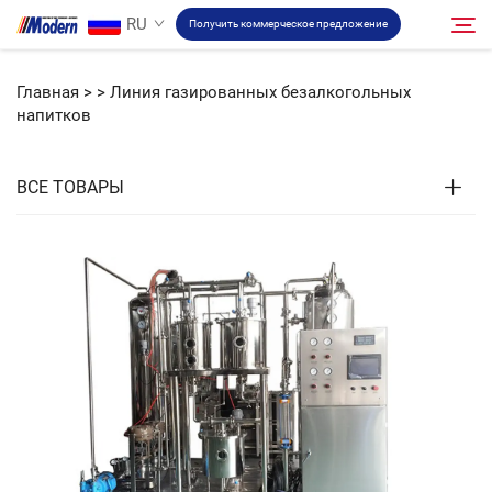
RU
Получить коммерческое предложение
Главная >
>
Линия газированных безалкогольных
напитков
Решение
Поиск
ВСЕ ТОВАРЫ
Розлив и упаковка
О компании
Видео
Связаться
RU Сайт