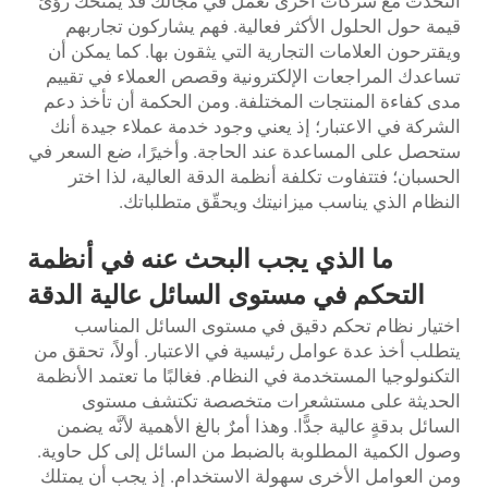
التحدّث مع شركات أخرى تعمل في مجالك قد يمنحك رؤىً
قيمة حول الحلول الأكثر فعالية. فهم يشاركون تجاربهم
ويقترحون العلامات التجارية التي يثقون بها. كما يمكن أن
تساعدك المراجعات الإلكترونية وقصص العملاء في تقييم
مدى كفاءة المنتجات المختلفة. ومن الحكمة أن تأخذ دعم
الشركة في الاعتبار؛ إذ يعني وجود خدمة عملاء جيدة أنك
ستحصل على المساعدة عند الحاجة. وأخيرًا، ضع السعر في
الحسبان؛ فتتفاوت تكلفة أنظمة الدقة العالية، لذا اختر
النظام الذي يناسب ميزانيتك ويحقّق متطلباتك.
ما الذي يجب البحث عنه في أنظمة
التحكم في مستوى السائل عالية الدقة
اختيار نظام تحكم دقيق في مستوى السائل المناسب
يتطلب أخذ عدة عوامل رئيسية في الاعتبار. أولاً، تحقق من
التكنولوجيا المستخدمة في النظام. فغالبًا ما تعتمد الأنظمة
الحديثة على مستشعرات متخصصة تكتشف مستوى
السائل بدقةٍ عالية جدًّا. وهذا أمرٌ بالغ الأهمية لأنَّه يضمن
وصول الكمية المطلوبة بالضبط من السائل إلى كل حاوية.
ومن العوامل الأخرى سهولة الاستخدام. إذ يجب أن يمتلك