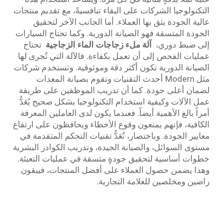
التكنولوجيا الشركات على البقاء تنافسيةً، مع تقديم منتجات
عالية الجودة يثق بها العملاء. أما الجانب الآخر لتحقيق
الجودة المتسقة فهو الصيانة الدورية. وكما تحتاج السيارات
إلى ضبط دوري،
آلة ملء زجاجات الماء الزجاجية
تحتاج
عمليات الفحص إلى أن تعمل بكفاءة. فالآلة التي تُجرى لها
الصيانة الدورية تكون أكثر دقة وموثوقية. وتستخدم شركات
مثل Modern أحدث التقنيات وتقوم بصيانة المعدات
لضمان أعلى جودة. كما أن تدريب الموظفين على طريقة
عمل الآلات وكيفية استخدام التكنولوجيا بشكل صحيح يُعَدُّ
أمراً بالغ الأهمية أيضاً. فعندما يكون لدى العاملين المعرفة
الكافية، فإنهم يمنعون وقوع الأخطاء ويحافظون على ارتفاع
معايير الجودة. وباختصار، تُعَدُّ تقنيات التحكم المتقدمة في
مستوى السوائل، والصيانة الجيدة، وتدريب الكوادر البشرية
خطوات أساسية لتحقيق جودةٍ متسقة في عمليات التعبئة.
وهذا يضمن حصول العملاء على أفضل المنتجات، فيبقون
راضين ومخلصين للعلامة التجارية.