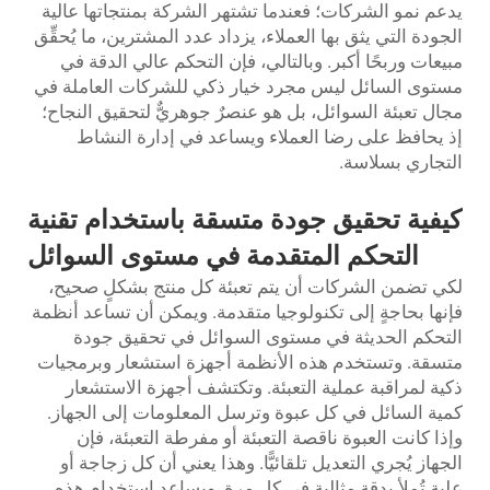
يدعم نمو الشركات؛ فعندما تشتهر الشركة بمنتجاتها عالية
الجودة التي يثق بها العملاء، يزداد عدد المشترين، ما يُحقِّق
مبيعات وربحًا أكبر. وبالتالي، فإن التحكم عالي الدقة في
مستوى السائل ليس مجرد خيار ذكي للشركات العاملة في
مجال تعبئة السوائل، بل هو عنصرٌ جوهريٌّ لتحقيق النجاح؛
إذ يحافظ على رضا العملاء ويساعد في إدارة النشاط
التجاري بسلاسة.
كيفية تحقيق جودة متسقة باستخدام تقنية
التحكم المتقدمة في مستوى السوائل
لكي تضمن الشركات أن يتم تعبئة كل منتج بشكلٍ صحيح،
فإنها بحاجةٍ إلى تكنولوجيا متقدمة. ويمكن أن تساعد أنظمة
التحكم الحديثة في مستوى السوائل في تحقيق جودة
متسقة. وتستخدم هذه الأنظمة أجهزة استشعار وبرمجيات
ذكية لمراقبة عملية التعبئة. وتكتشف أجهزة الاستشعار
كمية السائل في كل عبوة وترسل المعلومات إلى الجهاز.
وإذا كانت العبوة ناقصة التعبئة أو مفرطة التعبئة، فإن
الجهاز يُجري التعديل تلقائيًّا. وهذا يعني أن كل زجاجة أو
علبة تُملأ بدقةٍ مثالية في كل مرة. ويساعد استخدام هذه