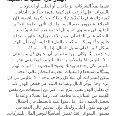
عندما تملأ الشركات الزجاجات أو العلب أو الحاويات
بالسوائل، فإنها ترغب في كمية دقيقة جدًّا. فإذا أضافت
كمية زائدة، فهذا يُعدّ هدرًا؛ وإذا كانت الكمية ناقصة، فإن
العملاء يشعرون بعدم الرضا. ولذلك، تأتي أنظمة التحكم
الدقيق في مستوى السوائل لخدمة هذه الغاية. ويُقصد
بالتحكم عالي الدقة أن تقوم الآلات بملء الحاويات بدقةٍ
عاليةٍ جدًّا. ويمكن لماكينات الملء الدقيقة أن تقلِّل الهدر
بشكل كبير. فعلى سبيل المثال، إذا ملأت شركةٌ ١٠٠٠
زجاجة يوميًّا، وكان من المفترض أن تحتوي كلٌّ منها على
٥٠٠ ملليلتر، لكنها ملأتها بـ ٥١٠ ملليلتر، فهذا يعني هدر ١٠
ملليلتر لكل زجاجة. وبذلك يصبح المجموع ١٠ لترات تُهدَر
يوميًّا! وباستخدام التقنيات الحديثة للتحكم عالي الدقة،
يمكن للشركات أن تملأ كل زجاجة بدقة ٥٠٠ ملليلتر في كل
مرة. وهذا يوفِّر المال ويساعد البيئة عبر خفض الهدر. كما
أن تقليل الهدر يعني إنتاج عدد أكبر من المنتجات من نفس
الكمية من السائل، ما يحافظ على رضا العملاء. وعندما
يحصل العملاء على ما دفعوا ثمنه بالضبط، فإن احتمال
عودتهم يكون أعلى. ولذلك فإن التحكم عالي الدقة في
مستوى السوائل يُعَدُّ عنصرًا أساسيًّا لتوفير المال للشركات،