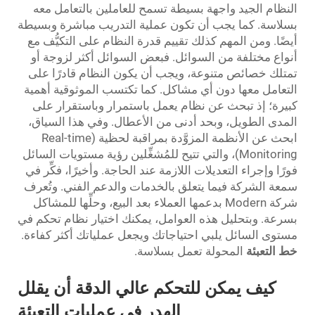
النظام الجيد واجهة بسيطة تسمح للعاملين بالتعامل معه
بسلاسة. كما يجب أن تكون عملية التدريب مباشرة وبسيطة
أيضًا. ومن المهم كذلك تقييم قدرة النظام على التكيُّف مع
أنواع مختلفة من السوائل. فبعض السوائل أكثر لزوجة أو
تمتلك خصائص متنوعة، ويجب أن يكون النظام قادرًا على
التعامل معها دون أي مشاكل. كما تكتسب الموثوقية أهمية
كبيرة؛ إذ تبحث عن نظام يعمل باستمرار وباستقرار على
المدى الطويل، وبحد أدنى من الأعطال. وفي هذا السياق،
ابحث عن الأنظمة المزوَّدة بمراقبة لحظية (Real-time
Monitoring)، والتي تتيح للمُشغِّلين رؤية مستويات السائل
فورًا وإجراء التعديلات اللازمة عند الحاجة. وأخيرًا، فكِّر في
سمعة الشركة فيما يتعلق بالخدمات والدعم الفني. وتُعرف
شركة Modern بدعمها العملاء بعد البيع، وحلِّها للمشاكل
بسرعة. وبتحليل هذه العوامل، يمكنك اختيار نظام تحكم في
مستوى السائل يلبي احتياجاتك ويجعل عملياتك أكثر كفاءة.
خط التعبئة
المحولة تعمل بسلاسة.
كيف يمكن للتحكم عالي الدقة أن يقلل
الهدر في عمليات التعبئة