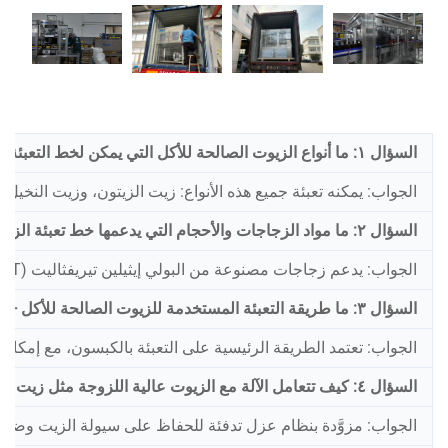
السؤال ١: ما أنواع الزيوت الصالحة للأكل التي يمكن لخط التعبئة هذا التعامل معها — زيت الزيتون، وزيت النخيل، وزيت عباد الشمس، والزيوت النباتية؟
الجواب: يمكنه تعبئة جميع هذه الأنواع: زيت الزيتون، وزيت النخيل،
السؤال ٢: ما مواد الزجاجات والأحجام التي يدعمها خط تعبئة الزيوت — مثل البولي إيثيلين تيريفثاليت (PET)، والزجاج، والبولي إيثيلين عالي الكثافة (HDPE)، وبأحجام تتراوح بين ٥٠٠ مل و٥ لتر؟
الجواب: يدعم زجاجات مصنوعة من البولي إيثيلين تيريفثاليت (PET) والزجاج والبولي إيثيلين عالي الكثافة (HDPE)، ويغطي جميع الأحجام من ٥٠٠ مل إلى ٥ لتر.
السؤال ٣: ما طريقة التعبئة المستخدمة للزيوت الصالحة للأكل — التعبئة بالكبسون أم التعبئة باستخدام عداد التدفق، وما دقة التعبئة؟
الجواب: تعتمد الطريقة الرئيسية على التعبئة بالكبسون، مع إمكانية اخ
السؤال ٤: كيف تتعامل الآلة مع الزيوت عالية اللزوجة مثل زيت النخيل التي تتصلب عند درجات حرارة منخفضة؟
الجواب: مزوَّدة بنظام عزل تدفئة للحفاظ على سيولة الزيت وضم