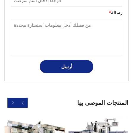
رسالة
*
أرسِل
المنتجات الموصى بها