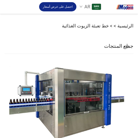
AR
احصل على عرض أسعار
الرئيسية >
>
خط تعبئة الزيوت الغذائية
حل
ابحث
جميع المنتجات
تعبئة والتغليف
نبذة
فيديو
اتصل بنا
موقع RU