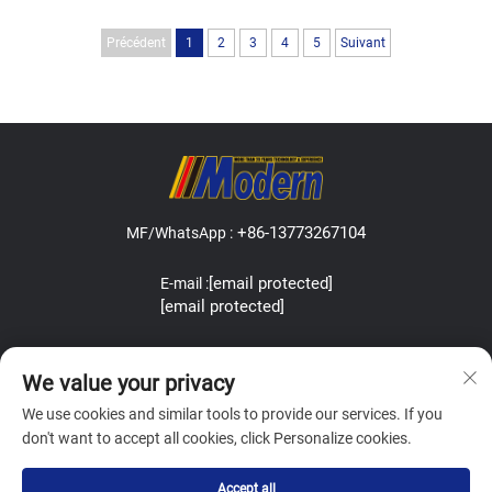
machine de
remplissage de
Précédent
1
2
3
4
5
Suivant
bouteilles
constitue une
étape clé pour
toute personne
souhaitant
produire des
boissons. Que
+86-13773267104
MF/WhatsApp :
vous fabriquiez
des jus, des
[email protected]
E-mail :
sodas ou de
[email protected]
l’eau, une bonne
machine peut
Address:Lefeng Road, Leyu Town, Zhangjiagang, Jiangsu, China.
faire une grande
We value your privacy
différence. Les
We use cookies and similar tools to provide our services. If you
modèles
don't want to accept all cookies, click Personalize cookies.
modernes
offrent une
Copyright © Zhangjiagang Modern Machinery Co.,Ltd. All Rights
Accept all