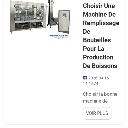
permettent de
Choisir Une
remplir
Machine De
rapidement et
précisément des
Remplissage
bouteilles avec
De
des boissons,
Bouteilles
des jus ou
Pour La
d'autres liquides.
Les entreprises
Production
modernes
De Boissons
comme la nôtre
s'efforcent
2026-04-16
d'améliorer leur
14:49:24
fonctionnement
Choisir la bonne
coordonné au
machine de
sein de la ligne
remplissage de
de production
VOIR PLUS
bouteilles :
intégrée...
Choisir la bonne