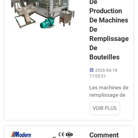
De
rapidement. De
nombreuses
Production
entreprises ont
De Machines
aujourd'hui besoin de
De
machines capables
Remplissage
de remplir les
bouteilles
De
rapidement et avec
Bouteilles
précision. C'est là
qu'intervient Modern :
2026-04-18
nous proposons une
17:05:31
gamme de machines
Les machines de
qui permettent…
remplissage de
bouteilles sont
VOIR PLUS
des outils
essentiels dans
de nombreuses
usines. Elles
Comment