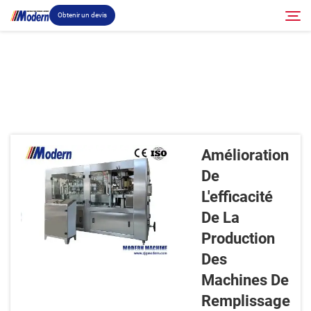
Obtenir un devis
Solution
Rechercher
Remplissage et emballage
Amélioration
À propos
De
L'efficacité
Vidéo
De La
Production
Contact
Des
Machines De
Site RU
Remplissage