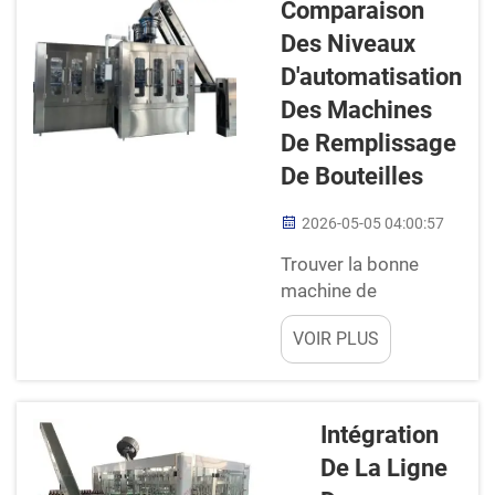
Comparaison
bouteilles est rapide,
possédant ses
Des Niveaux
plus votre entreprise
propres...
D'automatisation
peut produire de
produits dans un laps
Des Machines
de temps donné.
De Remplissage
Chez Modern, nous
De Bouteilles
sommes également
conscients de
2026-05-05 04:00:57
l’importance d’un
conditionnement
Trouver la bonne
rapide. N’oubliez pas
machine de
que chaque seconde…
remplissage de
VOIR PLUS
bouteilles peut
s'avérer difficile,
surtout si vous
souhaitez produire
Intégration
une grande quantité
De La Ligne
de produits