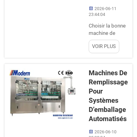
2026-06-11
23:44:04
Choisir la bonne
machine de
remplissage
VOIR PLUS
pour améliorer la
production. Le
choix de la
bonne machine
Machines De
de remplissage
Remplissage
est crucial
Pour
lorsqu’il s’agit
d’accélérer votre
Systèmes
production. La
D’emballage
machine
Automatisés
adaptée permet
d’accélérer le
2026-06-10
remplissage des