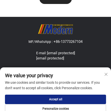
+86-13773267104
MF/WhatsApp :
[email protected]
E-mail :
[email protected]
Address:Lefeng Road, Leyu Town, Zhangjiagang, Jiangsu, China.
We value your privacy
We use cookies and similar tools to provide our services. If you
don't want to accept all cookies, click Personalize cookies.
Copyright © Zhangjiagang Modern Machinery Co.,Ltd. All Rights
Accept all
Reserved
Politique de confidentialité
Blog
Personalize cookies