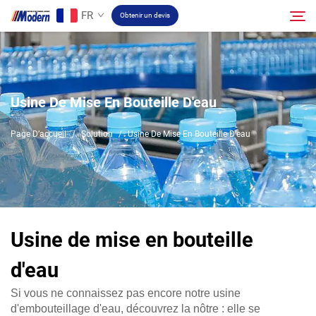
FR
Obtenir un devis
Solution
Rechercher
Usine De Mise En Bouteille D'eau
Remplissage et emballage
Page D’accueil
/
Solution
/
Usine De Mise En Bouteille D'eau
À propos
Vidéo
Usine de mise en bouteille
Contact
d'eau
Si vous ne connaissez pas encore notre usine
Site RU
d'embouteillage d'eau, découvrez la nôtre : elle se