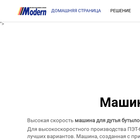
автомат для выдувания ПЭТ-бутылок
для достижения максимальной производительности
ДОМАШНЯЯ СТРАНИЦА
РЕШЕНИЕ
Для высокоскоростного производства ПЭТ-бутылок режим 
">
Машин
Высокая скорость
машина для дутья бутыло
Для высокоскоростного производства ПЭТ-
лучших вариантов. Машина, созданная с пр