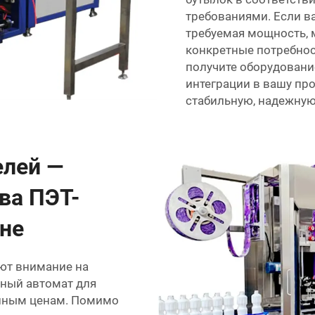
требованиями. Если в
требуемая мощность,
конкретные потребност
получите оборудовани
интеграции в вашу п
стабильную, надежную
елей —
ва ПЭТ-
не
ют внимание на
нный автомат для
упным ценам. Помимо