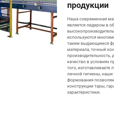
продукции
Наша современная ма
является лидером в о
высокопроизводитель
используются многими
таким выдающимся фун
материала, точный ко
производительность, 
качество в условиях 
того, изготавливаете 
личной гигиены, наши
формования позволяю
конструкции тары, га
характеристики.