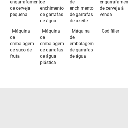
engarrafamento
de
de
engarrafamen
de cerveja
enchimento
enchimento
de cerveja à
pequena
de garrafas
de garrafas
venda
de água
de azeite
Máquina
Máquina
Máquina
Csd filler
de
de
de
embalagem
embalagem
embalagem
de suco de
de garrafas
de garrafas
fruta
de água
de água
plástica