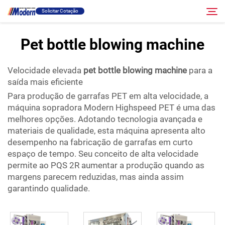
Solicitar Cotação
Pet bottle blowing machine
Solução
Pesquisar
Velocidade elevada
pet bottle blowing machine
para a
saída mais eficiente
Envase E Embalagem
Para produção de garrafas PET em alta velocidade, a
máquina sopradora Modern Highspeed PET é uma das
Sobre
melhores opções. Adotando tecnologia avançada e
materiais de qualidade, esta máquina apresenta alto
desempenho na fabricação de garrafas em curto
Vídeo
espaço de tempo. Seu conceito de alta velocidade
permite ao PQS 2R aumentar a produção quando as
margens parecem reduzidas, mas ainda assim
Contato
garantindo qualidade.
Site RU