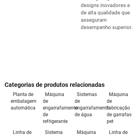
designs inovadores e
de alta qualidade que
asseguram
desempenho superior.
Categorias de produtos relacionadas
Planta de
Máquina
Sistemas
Máquina
embalagem
de
de
de
automática
engarrafamento
engarrafamento
fabricação
de
de água
de garrafas
refrigerante
pet
Linha de
Sistema
Máquina
Linha de