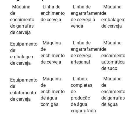
Máquina
Linha de
Linha de
Máquina
de
enchimento
engarrafamento
de
enchimento
de cerveja
de cerveja à
embalagem
de garrafas
venda
de cerveja
de cerveja
Máquina
Linha de
Máquina
Equipamento
de
engarrafamento
de
de
enchimento
de cerveja
enchimento
embalagem
de cerveja
artesanal
automática
de cerveja
de suco
Máquina
Linhas
Máquina
Equipamento
de
completas
de
de
enchimento
de
enchimento
enlatamento
de água
produção
de garrafas
de cerveja
com gás
de água
de água
engarrafada