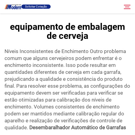
Solicitar Cotação
equipamento de embalagem
de cerveja
Solução
Pesquisar
Níveis Inconsistentes de Enchimento Outro problema
Envase E Embalagem
comum que alguns cervejeiros podem enfrentar é o
enchimento inconsistente. Isso pode resultar em
Sobre
quantidades diferentes de cerveja em cada garrafa,
prejudicando a qualidade e consistência do produto
final. Para resolver esse problema, as configurações do
Vídeo
equipamento devem ser verificadas para verificar se
estão otimizadas para calibração dos níveis de
enchimento. Volumes consistentes de enchimento
Contato
podem ser mantidos mediante calibração regular do
aparelho e realização de verificações de controle de
Site RU
qualidade.
Desembaralhador Automático de Garrafas