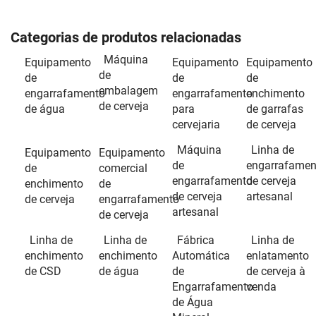
Categorias de produtos relacionadas
Máquina
Equipamento
Equipamento
Equipamento
de
de
de
de
embalagem
engarrafamento
engarrafamento
enchimento
de cerveja
de água
para
de garrafas
cervejaria
de cerveja
Máquina
Linha de
Equipamento
Equipamento
de
engarrafamen
de
comercial
engarrafamento
de cerveja
enchimento
de
de cerveja
artesanal
de cerveja
engarrafamento
artesanal
de cerveja
Linha de
Linha de
Fábrica
Linha de
enchimento
enchimento
Automática
enlatamento
de CSD
de água
de
de cerveja à
Engarrafamento
venda
de Água