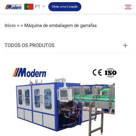
PT
Obter uma Cotação
Início >
>
Máquina de embalagem de garrafas
Solução
Pesquisar
TODOS OS PRODUTOS
Envase E Embalagem
Sobre
Vídeo
Contato
Site RU