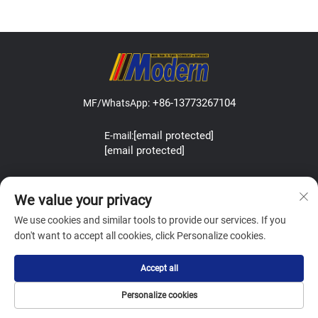
+86-13773267104
MF/WhatsApp:
[email protected]
E-mail:
[email protected]
Address:Lefeng Road, Leyu Town, Zhangjiagang, Jiangsu, China.
We value your privacy
We use cookies and similar tools to provide our services. If you
don't want to accept all cookies, click Personalize cookies.
Copyright © Zhangjiagang Modern Machinery Co.,Ltd. All Rights
Accept all
Reserved
Política de Privacidade
Blog
Personalize cookies
PÁGINA INICIAL
POR QUE NÓS?
E-MAIL
TEL