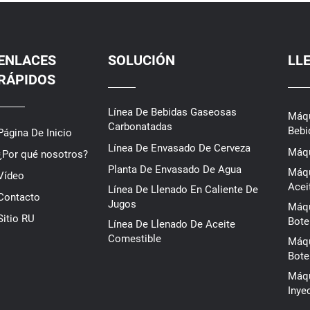
ENLACES
SOLUCIÓN
LL
RÁPIDOS
Línea De Bebidas Gaseosas
Máqu
Carbonatadas
Bebi
Página De Inicio
Línea De Envasado De Cerveza
Máqu
¿Por qué nosotros?
Planta De Envasado De Agua
Máqu
Vídeo
Acei
Línea De Llenado En Caliente De
Contacto
Jugos
Máqu
Sitio RU
Bote
Línea De Llenado De Aceite
Comestible
Máqu
Bote
Máqu
Inye