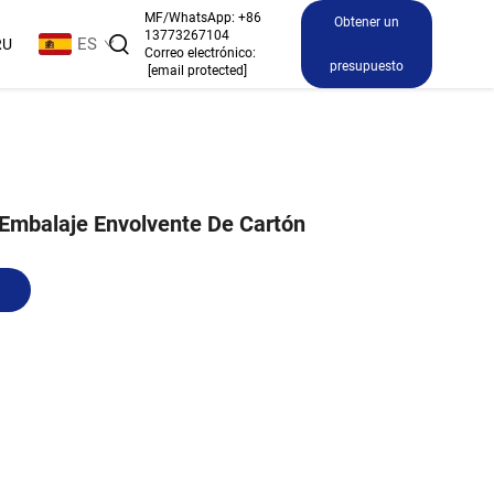
MF/WhatsApp:
+86
Obtener un
13773267104
ES
RU
Correo electrónico:
presupuesto
[email protected]
Embalaje Envolvente De Cartón