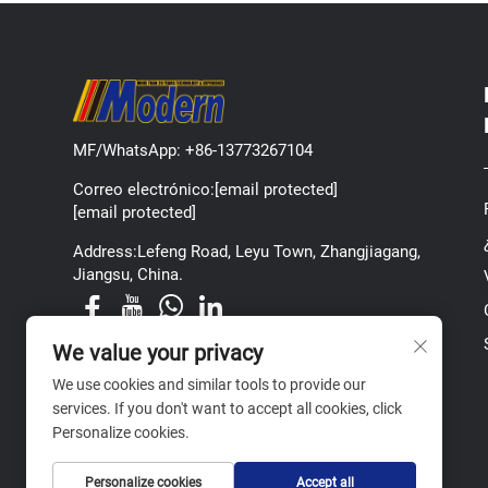
MF/WhatsApp:
+86-13773267104
Correo electrónico:
[email protected]
[email protected]
Address:Lefeng Road, Leyu Town, Zhangjiagang,
Jiangsu, China.
We value your privacy
We use cookies and similar tools to provide our
services. If you don't want to accept all cookies, click
Personalize cookies.
Personalize cookies
Accept all