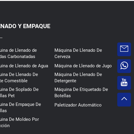
ENADO Y EMPAQUE
ina de Llenado de
Máquina De Llenado De
das Carbonatadas
Cerveza
ina de Llenado de Agua
Máquina de Llenado de Jugo
ina De Llenado De
Máquina De Llenado De
te Comestible
Detergente
ina De Soplado De
Máquina De Etiquetado De
llas Pet
Botellas
ina De Empaque De
Paletizador Automático
llas
ina De Moldeo Por
cción