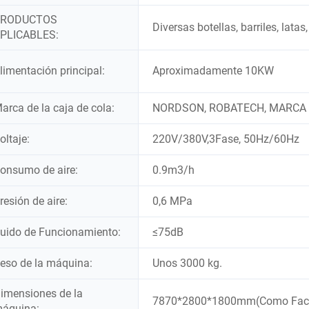
PRODUCTOS
Diversas botellas, barriles, latas
PLICABLES:
limentación principal:
Aproximadamente 10KW
arca de la caja de cola:
NORDSON, ROBATECH, MARCA
oltaje:
220V/380V,3Fase, 50Hz/60Hz
onsumo de aire:
0.9m3/h
resión de aire:
0,6 MPa
uido de Funcionamiento:
≤75dB
eso de la máquina:
Unos 3000 kg.
imensiones de la
7870*2800*1800mm(Como Fac
áquina: