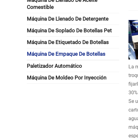
Máquina De Llenado De Aceite
Comestible
Máquina De Llenado De Detergente
Máquina De Soplado De Botellas Pet
Máquina De Etiquetado De Botellas
Máquina De Empaque De Botellas
Paletizador Automático
La m
troq
Máquina De Moldeo Por Inyección
fija
30% 
Se u
cart
agua
máqu
espe