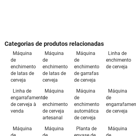
Categorias de produtos relacionadas
Máquina
Máquina
Máquina
Linha de
de
de
de
enchimento
enchimento
enchimento
enchimento
de cerveja
de latas de
de latas de
de garrafas
cerveja
cerveja
de cerveja
Linha de
Máquina
Máquina
Máquina
engarrafamento
de
de
de
de cerveja à
enchimento
enchimento
engarrafamen
venda
de cerveja
automática
de cerveja
artesanal
de cerveja
Máquina
Máquina
Planta de
Máquina
de
de
envase de
de