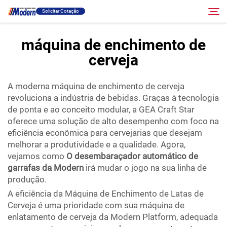
Solicitar Cotação
máquina de enchimento de
cerveja
Solução
Pesquisar
A moderna máquina de enchimento de cerveja
Envase E Embalagem
revoluciona a indústria de bebidas. Graças à tecnologia
de ponta e ao conceito modular, a GEA Craft Star
Sobre
oferece uma solução de alto desempenho com foco na
eficiência econômica para cervejarias que desejam
melhorar a produtividade e a qualidade. Agora,
Vídeo
vejamos como
O desembaraçador automático de
garrafas da Modern
irá mudar o jogo na sua linha de
produção.
Contato
A eficiência da Máquina de Enchimento de Latas de
Cerveja é uma prioridade com sua máquina de
Site RU
enlatamento de cerveja da Modern Platform, adequada