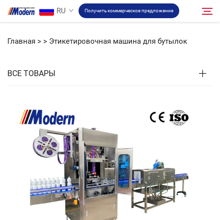
RU
Получить коммерческое предложение
Главная >
>
Этикетировочная машина для бутылок
Решение
Поиск
ВСЕ ТОВАРЫ
Розлив и упаковка
О компании
Видео
Связаться
RU Сайт