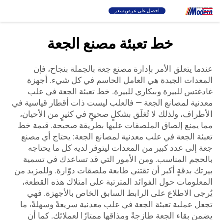
احصل على عرض سعر
خط تعبئة مصنع الجعة
حل
بحث
عندما يتعلق الأمر بإدارة مصنع جعة بالجملة بنجاح، فإن
المعدات الجيدة هي العامل الحاسم في كل شيء. أجهزة
تعبئة والتغليف
غادغتس للبيرة وبيكاري للبيرة. خط تعبئة الجعة في علب
معدنية لمصانع الجعة — فالعلب ليست ذات أقطار قياسية في
الأطراف، ولذلك لا تُغلَق بشكلٍ صحيحٍ في كثيرٍ من الأحيان،
نبذة
مما يمنع إلصاق الملصقات عليها بطريقة صحيحة. قيمة خط
تعبئة الجعة في علب معدنية لمصانع الجعة: يحتاج أي مصنع
فيديو
جعة إلى عدد كبير من المعدات ليتوفر لديه كل ما يحتاجه
بالحجم المناسب. ومن الأمور التي قد تساعدك في تسمية
بيرتك بدقةٍ أكبر أن تقتني طابعة ملصقات دوّارة. وللمزيد من
الاتصال
المعلومات حول الفوائد المترتبة على امتلاك هذه القطعة،
يُرجى الاطلاع على الرابط السابق الخاص بالأجهزة. فهي
تجعل عملية تعبئة الجعة في علب معدنية سريعةً وسهلةً، ما
موقع RU
يضمن بقاء الجعة طازجةً ومذاقها ممتازًا لعملائك. كما أن