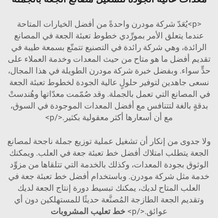
<p>يُعَدّ شركة مودرن واحدةً من أفضل الخيارات المتاحة
عندما يتعلق الأمر بمورِّدي خطوط تعبئة الجعة في المصانع
الرائدة، وهي شركة رائدة في التصنيع تتمتّع بسمعة طيبة في
تقديم أفضل ما هو متاح من حيث المعدات وخدمة العملاء على
حدٍّ سواء. وبفضل خبرة شركة مودرن الطويلة في هذا المجال،
نسعى جاهدين لتوفير حلولٍ عالية الجودة لخطوط تعبئة الجعة
في المصانع التي تعمل بالجملة. وقد صُمّمت معدّاتها وهُندستْ
بدقةٍ بالغة لتتنافس مع أفضل المعدات الموجودة في السوق،
مع أن أسعارها أكثر معقولية بكثير.</p>
ولا جدوى من إنكار أن تشغيل عملية توزيع جملة ناجحة لمصانع
الجعة يتطلب امتلاك أفضل خط تعبئة جعة في العلب. ويمكنك
الوثوق بجودة المعدات، وكذلك بالخدمة التي تتلقاها من مزوِّد
خدمة مثل شركة مودرن. وباستخدام أفضل خط تعبئة جعة في
العلب المتاح لديك، يمكنك تبسيط دورة إنتاج الجعة لديك
وتقديم الجعة الطازجة المُصنَّعة حديثًا للمستهلكين دون أي
عوائق.</p>
خط تعليب المشروبات