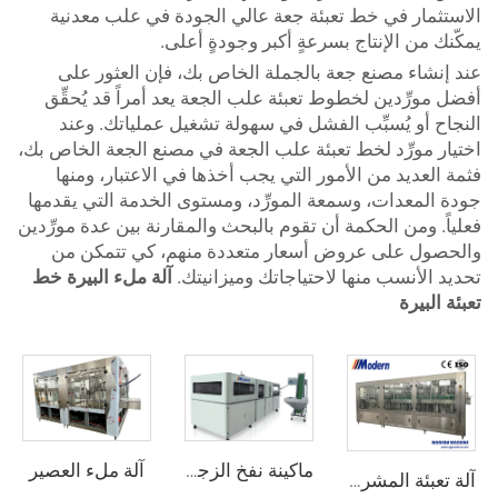
الاستثمار في خط تعبئة جعة عالي الجودة في علب معدنية
يمكّنك من الإنتاج بسرعةٍ أكبر وجودةٍ أعلى.
عند إنشاء مصنع جعة بالجملة الخاص بك، فإن العثور على
أفضل مورِّدين لخطوط تعبئة علب الجعة يعد أمراً قد يُحقِّق
النجاح أو يُسبِّب الفشل في سهولة تشغيل عملياتك. وعند
اختيار مورِّد لخط تعبئة علب الجعة في مصنع الجعة الخاص بك،
فثمة العديد من الأمور التي يجب أخذها في الاعتبار، ومنها
جودة المعدات، وسمعة المورِّد، ومستوى الخدمة التي يقدمها
فعلياً. ومن الحكمة أن تقوم بالبحث والمقارنة بين عدة مورِّدين
والحصول على عروض أسعار متعددة منهم، كي تتمكن من
تحديد الأنسب منها لاحتياجاتك وميزانيتك.
آلة ملء البيرة
خط
تعبئة البيرة
آلة ملء العصير
ماكينة نفخ الزجاجة البلاستيكية PET
آلة تعبئة المشروبات الغازية لزجاجات المياه