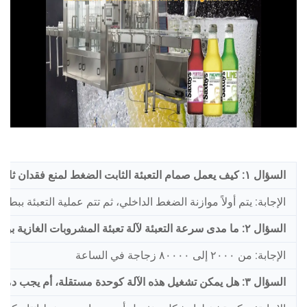
السؤال ١: كيف يعمل صمام التعبئة الثابت الضغط لمنع فقدان ثاني أكسيد الكربون أثناء عملية التعبئة؟
الإجابة: يتم أولاً موازنة الضغط الداخلي، ثم تتم عملية التعبئة ببط
السؤال ٢: ما مدى سرعة التعبئة لآلة تعبئة المشروبات الغازية بوحدة الزجاجات في الساعة؟
الإجابة: من ٢٠٠٠ إلى ٨٠٠٠٠ زجاجة في الساعة
السؤال ٣: هل يمكن تشغيل هذه الآلة كوحدة مستقلة، أم يجب دمجها ضمن خط إنتاج كامل؟