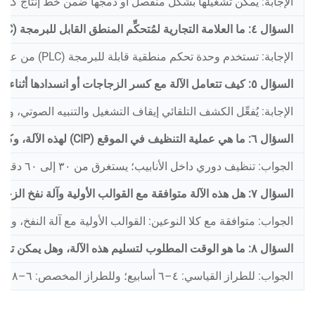
الإجابة: يمكن تشغيلها بشكل منفصل أو دمجها ضمن خط إنتاج كامل
السؤال ٤: ما العلامة التجارية لمُتحكِّم المنطق القابل للبرمجة (PLC) ونظام التحكم المستخدمَين في الآلة؟ وهل واجهة المستخدم الرسومية (HMI) سهلة الاستخدام؟
الإجابة: تستخدم وحدة تحكم منطقية قابلة للبرمجة (PLC) من علامة تجارية رائدة، مع واجهة لمس بسيطة وسهلة التشغيل.
السؤال ٥: كيف تتعامل الآلة مع كسر الزجاجات أو انسدادها أثناء التشغيل عالي السرعة؟
الإجابة: يُفعِّل الكشف التلقائي إيقاف التشغيل والتنبيه الصوتي، ويُص
السؤال ٦: ما هي عملية التنظيف في الموقع (CIP) لهذه الآلة، وكم يستغرق وقت التنظيف؟
الجواب: تنظيف دوري داخل الأنابيب؛ يستغرق من ٣٠ إلى ٦٠ دقيقة.
السؤال ٧: هل هذه الآلة متوافقة مع القوالب الأولية وآلة نفخ الزجاجات، أم أنها تتطلب زجاجات جاهزة مسبقاً؟
الجواب: متوافقة مع كلا النوعين: القوالب الأولية مع آلة النفخ، وال
السؤال ٨: ما هو الوقت المطلوب لتسليم هذه الآلة، وهل يمكن توريد قطع الغيار محلياً؟
الجواب: للطراز القياسي: ٤–٦ أسابيع؛ وللطراز المخصص: ٦–٨ أسابيع. ومتاحة قطع الغيار محلياً مع تسليم خلال ٤٨ ساعة.