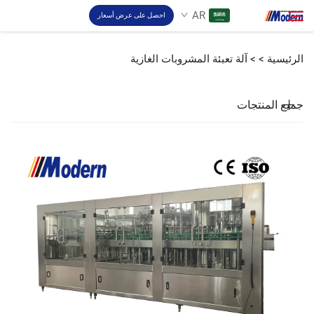
AR
احصل على عرض أسعار
الرئيسية >
>
آلة تعبئة المشروبات الغازية
حل
ابحث
جميع المنتجات
تعبئة والتغليف
نبذة
فيديو
اتصل بنا
موقع RU