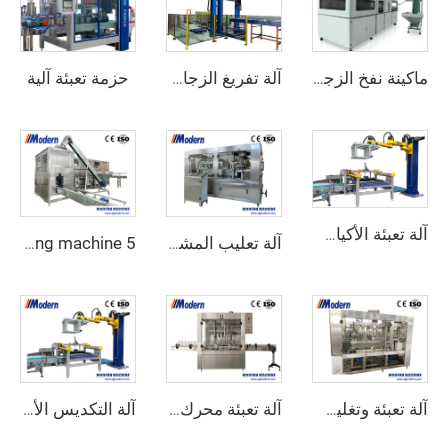
حزمة تعبئة آلية
ماكينة نفخ الزجاجة البلاستيكية PET
آلة تفريغ الزجاجات الفارغة
آلة تعبئة الأكياس الآلية
آلة تعليب المشروبات الغازية
5 gallon filling machine
آلة تعبئة وتغليف علب العصير
آلة تعبئة محرك سيرفو للمنظفات
آلة التكديس الأوتوماتيكية