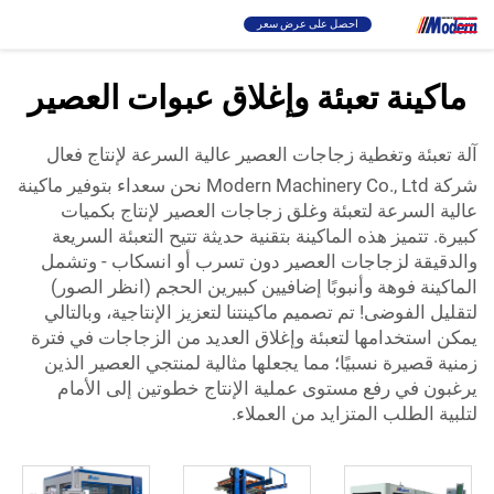
احصل على عرض سعر
ماكينة تعبئة وإغلاق عبوات العصير
حل
بحث
آلة تعبئة وتغطية زجاجات العصير عالية السرعة لإنتاج فعال
شركة Modern Machinery Co., Ltd نحن سعداء بتوفير ماكينة
تعبئة والتغليف
عالية السرعة لتعبئة وغلق زجاجات العصير لإنتاج بكميات
كبيرة. تتميز هذه الماكينة بتقنية حديثة تتيح التعبئة السريعة
نبذة
والدقيقة لزجاجات العصير دون تسرب أو انسكاب - وتشمل
الماكينة فوهة وأنبوبًا إضافيين كبيرين الحجم (انظر الصور)
لتقليل الفوضى! تم تصميم ماكينتنا لتعزيز الإنتاجية، وبالتالي
فيديو
يمكن استخدامها لتعبئة وإغلاق العديد من الزجاجات في فترة
زمنية قصيرة نسبيًا؛ مما يجعلها مثالية لمنتجي العصير الذين
يرغبون في رفع مستوى عملية الإنتاج خطوتين إلى الأمام
الاتصال
لتلبية الطلب المتزايد من العملاء.
موقع RU