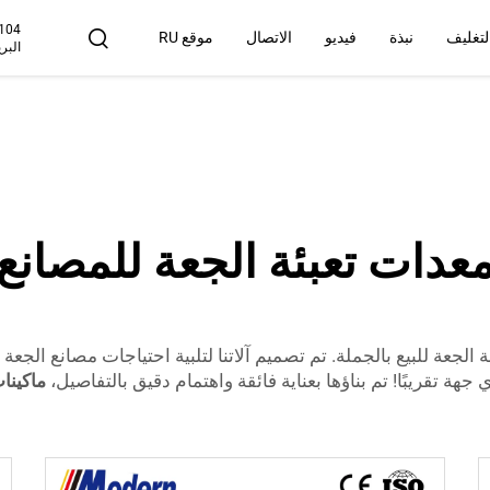
104
التغليف
نبذة
فيديو
الاتصال
موقع RU
البري
لماذا نحن
عدات تعبئة الجعة للمصانع
Modern Machinery Co. معدات تعبئة الجعة للبيع بالجملة. تم تصميم آلاتنا لتلبية احتياج
هة تقريبًا! تم بناؤها بعناية فائقة واهتمام دقيق بالتفاصيل،
ماكينا