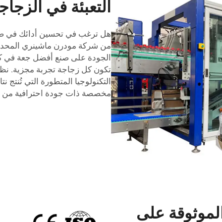
التعبئة في الزجا
هل ترغب في تحسين أدائك في صناع
من شركة مودرن ماشينري المحدود
الجودة على صنع أفضل جعة في ك
تكون كل زجاجة تجربة مجزية. نظام
التكنولوجيا المتطورة التي تُنتج ن
مخصصة ذات جودة احترافية من خلال
الموثوقة على