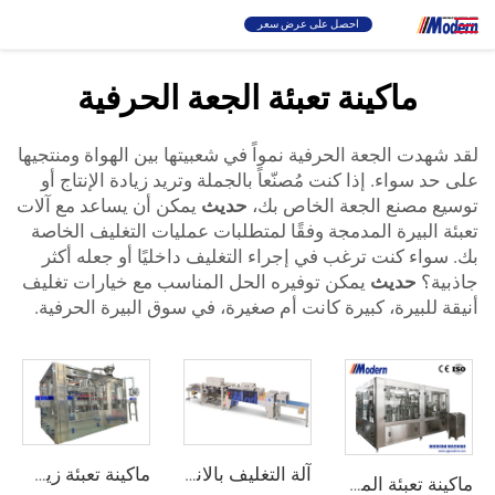
احصل على عرض سعر
ماكينة تعبئة الجعة الحرفية
حل
بحث
لقد شهدت الجعة الحرفية نمواً في شعبيتها بين الهواة ومنتجيها
على حد سواء. إذا كنت مُصنّعاً بالجملة وتريد زيادة الإنتاج أو
تعبئة والتغليف
توسيع مصنع الجعة الخاص بك،
حديث
يمكن أن يساعد
مع آلات
تعبئة البيرة المدمجة وفقًا لمتطلبات عمليات التغليف الخاصة
بك. سواء كنت ترغب في إجراء التغليف داخليًا أو جعله أكثر
نبذة
جاذبية؟
حديث
يمكن توفيره
الحل المناسب مع خيارات تغليف
أنيقة للبيرة، كبيرة كانت أم صغيرة، في سوق البيرة الحرفية.
فيديو
الاتصال
موقع RU
آلة التغليف بالانكماش الخطي
ماكينة تعبئة زيت الزيتون
ماكينة تعبئة المشروبات الغازية لعبوات PET