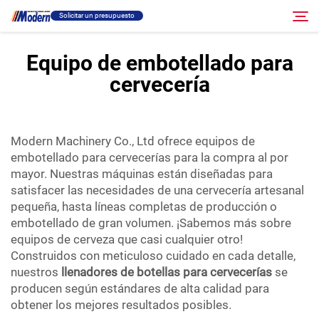
Solicitar un presupuesto
Equipo de embotellado para
cervecería
Solución
Buscar
Llenado Y Empaque
Modern Machinery Co., Ltd ofrece equipos de
embotellado para cervecerías para la compra al por
Acerca
mayor. Nuestras máquinas están diseñadas para
satisfacer las necesidades de una cervecería artesanal
pequeña, hasta líneas completas de producción o
Vídeo
embotellado de gran volumen. ¡Sabemos más sobre
equipos de cerveza que casi cualquier otro!
Contacto
Construidos con meticuloso cuidado en cada detalle,
nuestros
llenadores de botellas para cervecerías
se
producen según estándares de alta calidad para
Sitio RU
obtener los mejores resultados posibles.