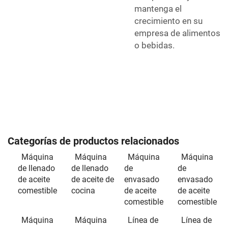
mantenga el
crecimiento en su
empresa de alimentos
o bebidas.
Categorías de productos relacionados
Máquina
Máquina
Máquina
Máquina
de llenado
de llenado
de
de
de aceite
de aceite de
envasado
envasado
comestible
cocina
de aceite
de aceite
comestible
comestible
Máquina
Máquina
Línea de
Línea de