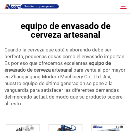
Solicitar un presupuesto
equipo de envasado de
cerveza artesanal
Solución
Buscar
Cuando la cerveza que está elaborando debe ser
Llenado Y Empaque
perfecta, pequeñas cosas como el envasado importan.
Es por eso que ofrecemos excelentes
equipo de
Acerca
envasado de cerveza artesanal
para venta al por mayor
en Zhangjiagang Modern Machinery Co., Ltd. Así,
nuestro equipo de última generación se pone a la
Vídeo
vanguardia para satisfacer las diferentes demandas
del mercado actual, de modo que su producto supere
al resto.
Contacto
Sitio RU