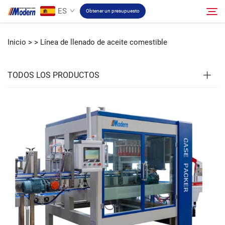
ES
Obtener un presupuesto
Inicio >
>
Línea de llenado de aceite comestible
Solución
Buscar
TODOS LOS PRODUCTOS
Llenado Y Empaque
Acerca
Vídeo
Contacto
Sitio RU