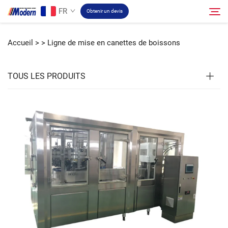
FR
Obtenir un devis
Accueil >
>
Ligne de mise en canettes de boissons
Solution
Rechercher
TOUS LES PRODUITS
Remplissage et emballage
À propos
Vidéo
Contact
Site RU