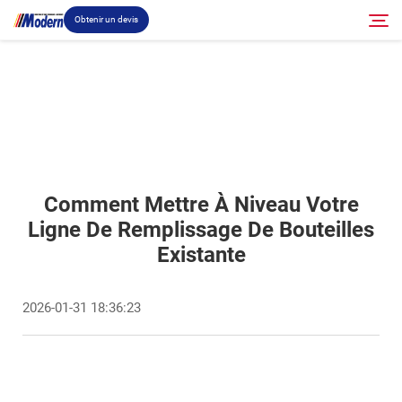
Obtenir un devis
Solution
Rechercher
Remplissage et emballage
Comment Mettre À Niveau Votre
À propos
Ligne De Remplissage De Bouteilles
Existante
Vidéo
2026-01-31 18:36:23
Contact
Site RU