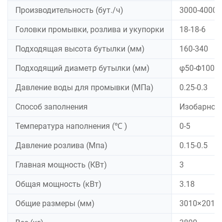
Производительность (бут./ч)
3000-4000
Головки промывки, розлива и укупорки
18-18-6
Подходящая высота бутылки (мм)
160-340
Подходящий диаметр бутылки (мм)
φ50-Φ100
Давление воды для промывки (МПа)
0.25-0.3
Способ заполнения
Изобарное
Температура наполнения (℃ )
0-5
Давление розлива (Мпа)
0.15-0.5
Главная мощность (КВт)
3
Общая мощность (кВт)
3.18
Общие размеры (мм)
3010×2010