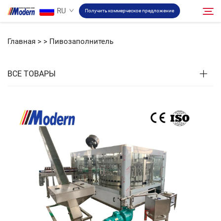
RU
Получить коммерческое предложение
Главная >
>
Пивозаполнитель
Решение
Поиск
ВСЕ ТОВАРЫ
Розлив и упаковка
О компании
Видео
Связаться
RU Сайт