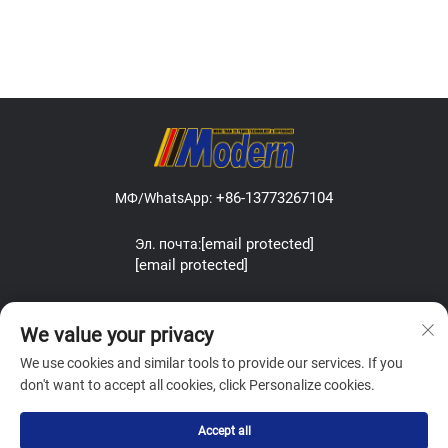
+86-13773267104
МФ/WhatsApp:
[email protected]
Эл. почта:
[email protected]
Address:Lefeng Road, Leyu Town, Zhangjiagang, Jiangsu, China.
We value your privacy
We use cookies and similar tools to provide our services. If you
don't want to accept all cookies, click Personalize cookies.
Copyright © Zhangjiagang Modern Machinery Co.,Ltd. All Rights
Accept all
Reserved
Политика конфиденциальности
Блог