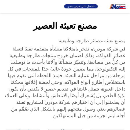
احصل على عرض سعر
مصنع تعبئة العصير
حل
بحث
مصنع تعبئة عصائر طازجة وطبيعية
في شركة مودرن، نفخر بامتلاكنا منشأة متقدمة تقنيًا لتعبئة
تعبئة والتغليف
عصائر الفواكه، وذلك لضمان خروج منتجات طازجة وطبيعية
من كلٍّ من مصانعنا. وتتميّز منشآتنا وآلاتنا بأحدث ما توصلت
نبذة
إليه التكنولوجيا، مما يضمن جودةً عاليةً جدًا للمنتجات في كل
مرحلة من مراحل عملية التعبئة. فمنذ اللحظة التي نقوم فيها
باستخلاص أطازج أنواع الفواكه، وحتى لحظة إغلاقها محكمًا
فيديو
داخل العبوة، تتمثل غايتنا في تقديم عصيرٍ لا يكتفي بأن يكون
لذيذ الطعم، بل يُشعرك أيضًا بالانتعاش والنشاط. وعلى العملاء
أن يطمئنوا إلى أن اختيارهم شركة مودرن لمشاريع تعبئة
الاتصال
عصائرهم يعني وصول منتجهم إليهم بالشكل الذي صُمِّم من
أجله ليتم تجربته من قِبل المستهلكين.
موقع RU