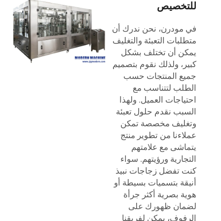
للتخصيص
في مودرن، نحن ندرك أن
متطلبات التعبئة والتغليف
يمكن أن تختلف بشكل
كبير، ولذلك نقوم بتصميم
جميع المنتجات حسب
الطلب لتتناسب مع
احتياجات العميل. ولهذا
السبب نقدم حلول تعبئة
وتغليف مخصصة تمكن
عملاءنا من تطوير منتج
يتماشى مع علامتهم
التجارية ورؤيتهم. سواء
كنت تفضل زجاجات نبيذ
أنيقة بتسميات بسيطة أو
هوية بصرية أكثر جرأة
لضمان ظهورك على
الرفوف، يمكن لفريقنا