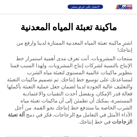
احصل على عرض سعر
ماكينة تعبئة المياه المعدنية
حل
بحث
اشترِ ماكينة تعبئة المياه المعدنية الممتازة لدينا وارفع من
إنتاجك!
تعبئة والتغليف
منتجات المشروبات، أنت تعرف مدى أهمية استمرار خط
الإنتاج بالنسبة لشركات إنتاج المشروبات. ولهذا السبب قمنا
نبذة
بتطوير ماكينات عالمية المستوى لتعبئة مياه الشرب
لمساعدتك على توسيع خط إنتاجك. تم تصميم ماكينات التعبئة
والتغليف عالية الجودة لدينا لضمان جعل عملية التعبئة بأكملها
فيديو
فعالة قدر الإمكان. وبفضل أحدث التقنيات والاعتمادية
المستمرة، يمكنك أن تطمئن إلى أن ماكينات تعبئة مياه
الشرب الخاصة بنا ستدفع خط إنتاجك نحو القمة. من أجل
الاتصال
الأداء الأمثل في التعامل مع الزجاجات، فكر في دمج
آلة تعبئة
الزجاجات
في خط إنتاجك.
موقع RU