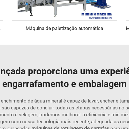
Máquina de paletização automática
a rotativa de alta velocidade
nçada proporciona uma experiê
engarrafamento e embalagem
 enchimento de água mineral é capaz de lavar, encher e ta
são capazes de concluir todas as etapas necessárias no se
mento e selagem, podemos melhorar a eficiência e minimizar
em com nossa tecnologia mais recente, adequada às neces
uem avançadas
máquinas de rotulagem de garrafas
para um