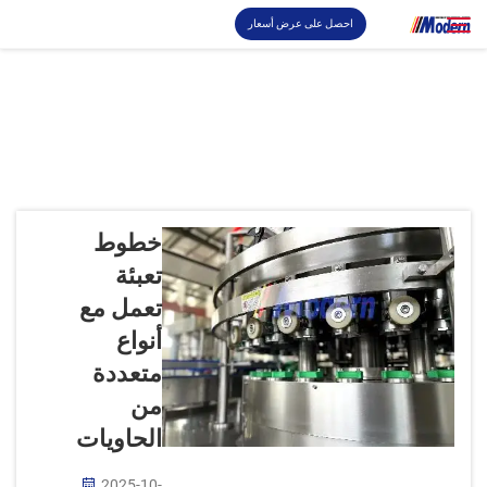
احصل على عرض أسعار
حل
ابحث
تعبئة والتغليف
خطوط
نبذة
تعبئة
تعمل مع
فيديو
أنواع
متعددة
اتصل بنا
من
الحاويات
موقع RU
2025-10-