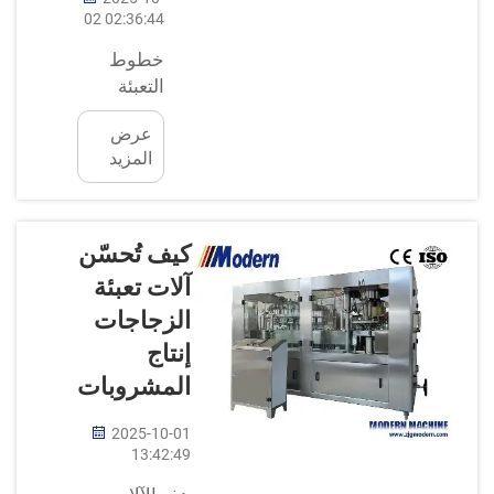
02 02:36:44
خطوط
التعبئة
لجميع
عرض
أشكال
المزيد
الحاويات
وأحجامها،
تم تصميم
خطوط
كيف تُحسّن
التعبئة
آلات تعبئة
الحديثة
الزجاجات
بطريقة
إنتاج
تسمح
بتعبئة
المشروبات
حاويات
متعددة
2025-10-01
13:42:49
الأحجام
والأنواع. لا