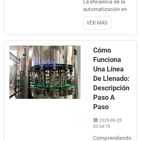
La eficiencia de la
Esto garantiza
automatización en
que cada
el llenado de
botella tenga
VER MÁS
botellas. Por último,
la misma
la automatización
cantidad de
es esencial en las
líq...
líneas de llenado de
Cómo
botellas actuales.
Funciona
Simplifica el desafío
Una Línea
de envasar líquidos
como agua, jugo y
De Llenado:
refrescos. Los
Descripción
beneficios de la
Paso A
automatización en
Paso
el llenado de
botellas pueden
2025-09-28
ayudar a mej...
03:34:10
Comprendiendo