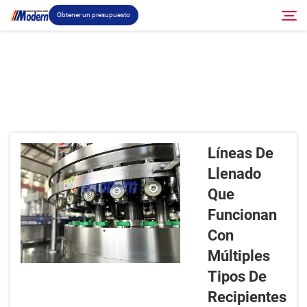
Obtener un presupuesto
Solución
Buscar
Llenado Y Empaque
Líneas De
Acerca
Llenado
Que
Vídeo
Funcionan
Con
Contacto
Múltiples
Tipos De
Sitio RU
Recipientes