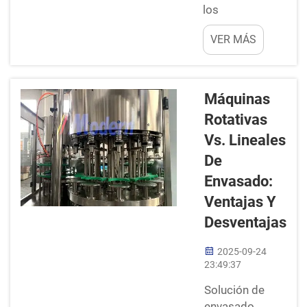
los
fundamentos
VER MÁS
¿Alguna vez has
mirado una
botella de tu
bebida favorita
Máquinas
sobre el estante
Rotativas
y te has
Vs. Lineales
preguntado
cómo llegó
De
hasta allí? Una
Envasado:
línea de llenado
Ventajas Y
es una máquina
Desventajas
que se utiliza
para llenar
2025-09-24
jugos líquidos,
23:49:37
bebidas, salsas,
etc., de un lugar
Solución de
a otro por...
envasado