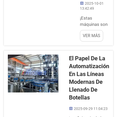
2025-10-01
el contenedor
13:42:49
es alto o bajo,
ancho o
¡Estas
estrecho,
máquinas son
cuadrado o
de gran ayuda!
VER MÁS
redondo:
Páginas de
autoportante...
llenado de
botellas.
Ayudan a
El Papel De La
acortar el
Automatización
proceso
En Las Líneas
tedioso. Estas
máquinas son
Modernas De
precisas en el
Llenado De
sentido de que
Botellas
miden y llenan
perfectamente
2025-09-29 11:04:23
estas botellas.