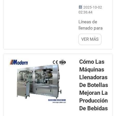
2025-10-02
02:36:44
Líneas de
llenado para
todas las
VER MÁS
formas y
tamaños de
contenedores.
Las líneas de
Cómo Las
llenado
Máquinas
modernas han
Llenadoras
sido diseñadas
para llenar
De Botellas
múltiples
Mejoran La
tamaños y
Producción
tipos de
De Bebidas
contenedores.
No importa si