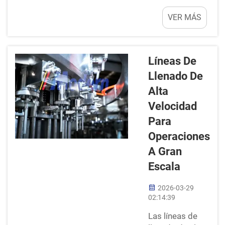
surgen
llenado
VER MÁS
problemas.
puede ser
Cantidades
una decisión
excesivas de...
importante
para el
Líneas De
negocio. La
Llenado De
línea de
Alta
llenado es
donde se
Velocidad
empaquetan
Para
productos
Operaciones
como
A Gran
bebidas o
salsas.
Escala
Desempeña
un papel
2026-03-29
02:14:39
fundamental
en la
Las líneas de
preparación