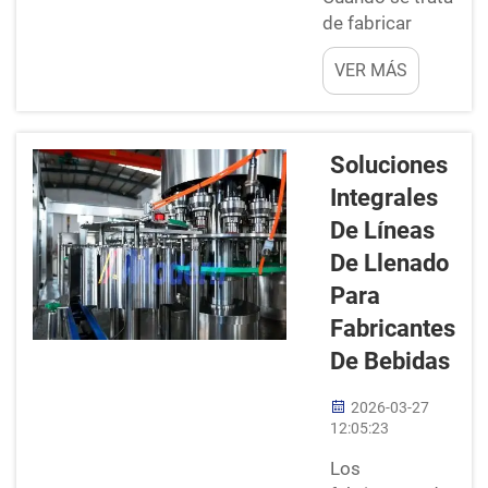
satisfacer una
de fabricar
alta demanda
refrescos,
de productos
VER MÁS
empresas
sin perder
como Modern
tiempo ni
necesitan el
materiales.
equipo
Soluciones
Wit...
adecuado para
Integrales
satisfacer las
De Líneas
demandas del
mercado. Las
De Llenado
líneas de
Para
embotellado de
Fabricantes
alta capacidad
De Bebidas
son
fundamentales
2026-03-27
para producir
12:05:23
grandes
volúmenes de
Los