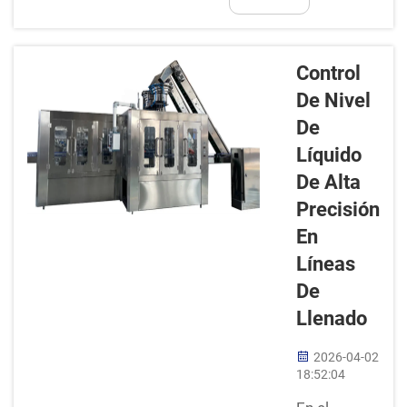
bebidas gaseosas. Al
más...
verter una bebida
efervescente, es
Control
posible observar
De Nivel
muchas burbujas.
De
Estas burbujas, en
ocasiones, dificultan
Líquido
el llenado de botellas
De Alta
o latas. Un exceso de
Precisión
espuma puede
En
provocar derrames, lo
cual afecta
Líneas
negativamente la
De
bebida...
Llenado
2026-04-02
18:52:04