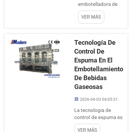
embotelladora de
Cuando se
refrescos,
realizan
VER MÁS
garantizar un
correctamente,
funcionamiento
ayudan a que
fluido es realmente
las empresas
importante. Esto
funcionen con
Tecnología De
permite llenar las
mayor rapidez y
Control De
botellas
fluidez. Un
Espuma En El
rápidamente y
mejor llenado
mantener
puede ahorrar
Embotellamiento
satisfechos a los
tiempo y...
De Bebidas
clientes. Modern
Gaseosas
siempre busca
formas de mejorar y
2026-04-03 04:05:31
agilizar los
La tecnología de
procesos. Al
control de espuma es
optimizar la
fundamental en la
eficiencia de la línea,
VER MÁS
producción de
podemos producir