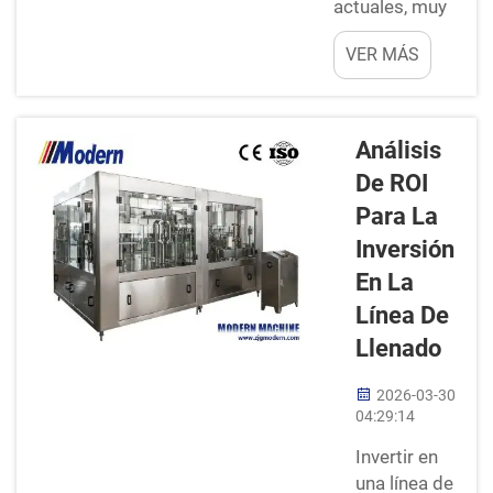
actuales, muy
activas y
VER MÁS
dinámicas, es
fundamental
llenar los
productos con
Análisis
exactitud.
De ROI
Durante el
Para La
proceso de
llenado de
Inversión
botellas, latas
En La
o cajas, deben
Línea De
asegurarse de
Llenado
que estos
recipientes
2026-03-30
contengan la
04:29:14
cantidad
correcta. De lo
Invertir en
contrario,
una línea de