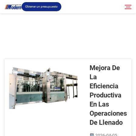
Obtener un presupuesto
Solución
Buscar
Llenado Y Empaque
Mejora De
Acerca
La
Eficiencia
Vídeo
Productiva
En Las
Contacto
Operaciones
De Llenado
Sitio RU
2026-04-05