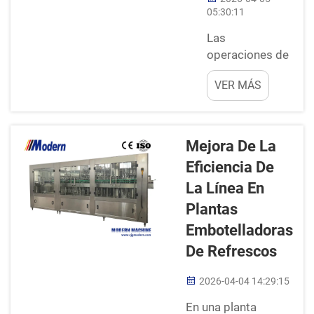
05:30:11
Las
operaciones de
llenado son
VER MÁS
fundamentales
en muchas
fábricas,
especialmente
Mejora De La
para empresas
Eficiencia De
como Modern.
La Línea En
Estas tareas
consisten en
Plantas
colocar
Embotelladoras
productos
De Refrescos
dentro de
recipientes,
2026-04-04 14:29:15
como botellas o
En una planta
frascos.