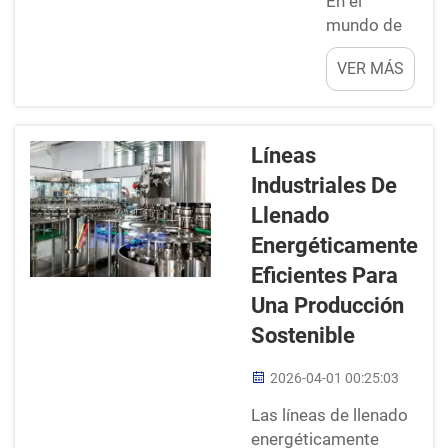
En el
mundo de
las líneas
VER MÁS
de llenado,
el control
de los
niveles de
Líneas
líquido es
Industriales De
muy
Llenado
importante.
Piense en
Energéticamente
una fábrica
Eficientes Para
donde se
Una Producción
llenan
Sostenible
bebidas o
productos
2026-04-01 00:25:03
químicos en
botellas o
Las líneas de llenado
envases. Si
energéticamente