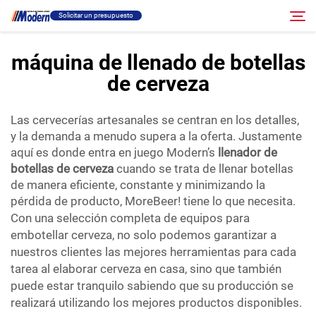
Solicitar un presupuesto
máquina de llenado de botellas
de cerveza
Solución
Buscar
Las cervecerías artesanales se centran en los detalles,
Llenado Y Empaque
y la demanda a menudo supera a la oferta. Justamente
aquí es donde entra en juego Modern’s
llenador de
Acerca
botellas de cerveza
cuando se trata de llenar botellas
de manera eficiente, constante y minimizando la
pérdida de producto, MoreBeer! tiene lo que necesita.
Vídeo
Con una selección completa de equipos para
embotellar cerveza, no solo podemos garantizar a
nuestros clientes las mejores herramientas para cada
Contacto
tarea al elaborar cerveza en casa, sino que también
puede estar tranquilo sabiendo que su producción se
Sitio RU
realizará utilizando los mejores productos disponibles.