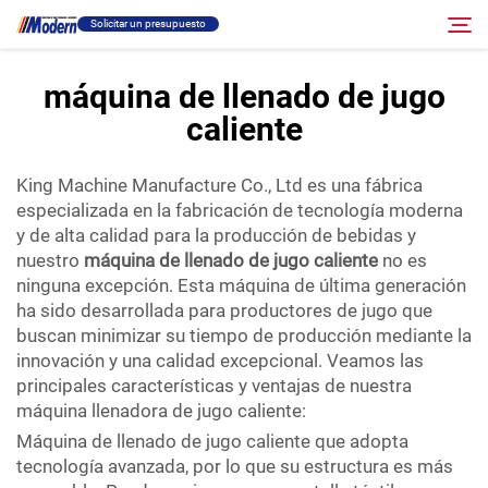
Solicitar un presupuesto
máquina de llenado de jugo
caliente
Solución
Buscar
King Machine Manufacture Co., Ltd es una fábrica
Llenado Y Empaque
especializada en la fabricación de tecnología moderna
y de alta calidad para la producción de bebidas y
Acerca
nuestro
máquina de llenado de jugo caliente
no es
ninguna excepción. Esta máquina de última generación
ha sido desarrollada para productores de jugo que
Vídeo
buscan minimizar su tiempo de producción mediante la
innovación y una calidad excepcional. Veamos las
principales características y ventajas de nuestra
Contacto
máquina llenadora de jugo caliente:
Máquina de llenado de jugo caliente que adopta
Sitio RU
tecnología avanzada, por lo que su estructura es más