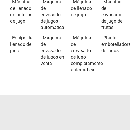
Máquina
Máquina
Máquina
Máquina
de llenado
de
de llenado
de
de botellas
envasado
de jugo
envasado
de jugo
de jugos
de jugo de
automática
frutas
Equipo de
Máquina
Máquina
Planta
llenado de
de
de
embotellador
jugo
envasado
envasado
de jugos
de jugos en
de jugo
venta
completamente
automática