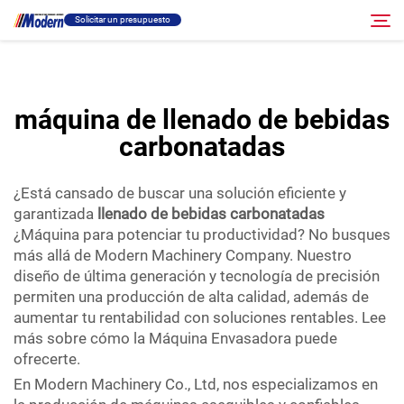
llenado de bebidas carbonatadas
Solicitar un presupuesto
que impulse su productividad? No dé un paso más...">
Solución
máquina de llenado de bebidas
Buscar
carbonatadas
Llenado Y Empaque
¿Está cansado de buscar una solución eficiente y
Acerca
garantizada
llenado de bebidas carbonatadas
¿Máquina para potenciar tu productividad? No busques
más allá de Modern Machinery Company. Nuestro
Vídeo
diseño de última generación y tecnología de precisión
permiten una producción de alta calidad, además de
aumentar tu rentabilidad con soluciones rentables. Lee
Contacto
más sobre cómo la Máquina Envasadora puede
ofrecerte.
Sitio RU
En Modern Machinery Co., Ltd, nos especializamos en