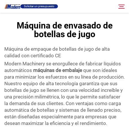
Solicitar un presupuesto
Máquina de envasado de
botellas de jugo
Solución
Buscar
Máquina de empaque de botellas de jugo de alta
Llenado Y Empaque
calidad con certificado CE
Modern Machinery se enorgullece de fabricar líquidos
Acerca
automáticos
máquinas de embalaje
que son ideales
para minimizar los esfuerzos en su línea de producción.
Nuestro equipo de alta tecnología garantiza que sus
Vídeo
botellas de jugo se llenen con una velocidad increíble y
una precisión milimétrica, lo que le permite satisfacer
Contacto
la demanda de sus clientes. Con ventajas como carga
automática de botellas y sistemas de llenado preciso,
están diseñadas especialmente para empresas que
Sitio RU
desean maximizar la eficiencia y el rendimiento.