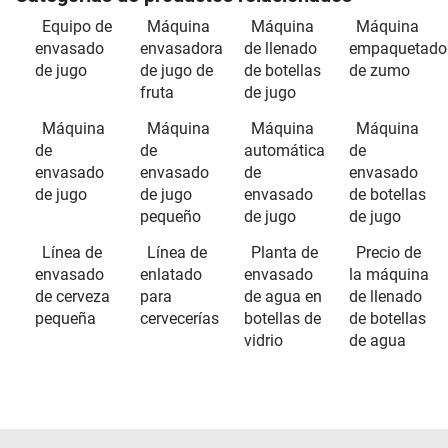
Equipo de
Máquina
Máquina
Máquina
envasado
envasadora
de llenado
empaquetado
de jugo
de jugo de
de botellas
de zumo
fruta
de jugo
Máquina
Máquina
Máquina
Máquina
de
de
automática
de
envasado
envasado
de
envasado
de jugo
de jugo
envasado
de botellas
pequeño
de jugo
de jugo
Línea de
Línea de
Planta de
Precio de
envasado
enlatado
envasado
la máquina
de cerveza
para
de agua en
de llenado
pequeña
cervecerías
botellas de
de botellas
vidrio
de agua