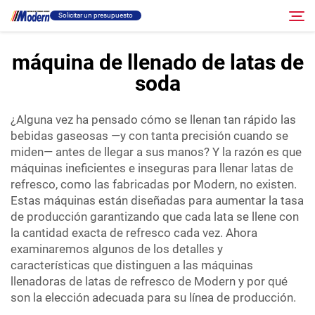
Solicitar un presupuesto
máquina de llenado de latas de
soda
Solución
Buscar
¿Alguna vez ha pensado cómo se llenan tan rápido las
Llenado Y Empaque
bebidas gaseosas —y con tanta precisión cuando se
miden— antes de llegar a sus manos? Y la razón es que
Acerca
máquinas ineficientes e inseguras para llenar latas de
refresco, como las fabricadas por Modern, no existen.
Estas máquinas están diseñadas para aumentar la tasa
Vídeo
de producción garantizando que cada lata se llene con
la cantidad exacta de refresco cada vez. Ahora
examinaremos algunos de los detalles y
Contacto
características que distinguen a las máquinas
llenadoras de latas de refresco de Modern y por qué
Sitio RU
son la elección adecuada para su línea de producción.