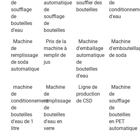
de
automatique
souffler des
de
soufflage
de
bouteilles
conditionnem
de
soufflage
d'eau
bouteilles
de
d'eau
bouteilles
Machine
Prix de la
Machine
Machine
de
machine à
d'emballage
d'embouteilla
remplissage
remplir de
automatique
de soda
de soda
jus
de
automatique
bouteilles
d'eau
machine
Machine
Ligne de
Machine
de
de
production
de
conditionnement
remplissage
de CSD
soufflage
de
de
de
bouteilles
bouteilles
bouteilles
d'eau de 1
d'eau en
en PET
litre
verre
automatique