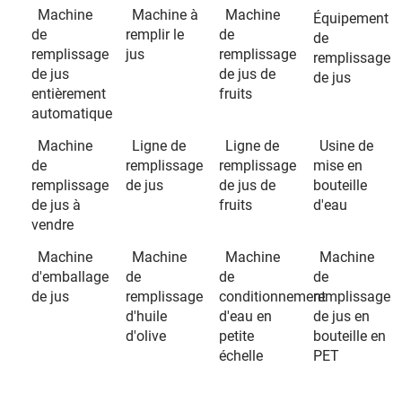
Machine
Machine à
Machine
Équipement
de
remplir le
de
de
remplissage
jus
remplissage
remplissage
de jus
de jus de
de jus
entièrement
fruits
automatique
Machine
Ligne de
Ligne de
Usine de
de
remplissage
remplissage
mise en
remplissage
de jus
de jus de
bouteille
de jus à
fruits
d'eau
vendre
Machine
Machine
Machine
Machine
d'emballage
de
de
de
de jus
remplissage
conditionnement
remplissage
d'huile
d'eau en
de jus en
d'olive
petite
bouteille en
échelle
PET