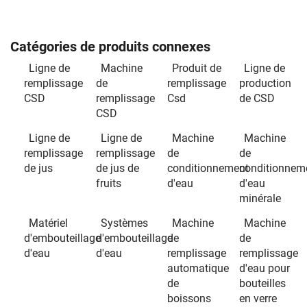
Catégories de produits connexes
Ligne de
Machine
Produit de
Ligne de
remplissage
de
remplissage
production
CSD
remplissage
Csd
de CSD
CSD
Ligne de
Ligne de
Machine
Machine
remplissage
remplissage
de
de
de jus
de jus de
conditionnement
conditionnem
fruits
d'eau
d'eau
minérale
Matériel
Systèmes
Machine
Machine
d'embouteillage
d'embouteillage
de
de
d'eau
d'eau
remplissage
remplissage
automatique
d'eau pour
de
bouteilles
boissons
en verre