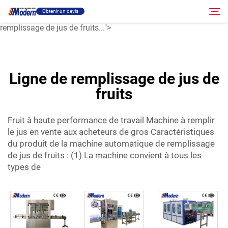
machine de remplissage de jus en vente aux acheteurs en gros.
Obtenir un devis
Caractéristiques du produit : machine automatique de
remplissage de jus de fruits...">
Solution
Rechercher
Ligne de remplissage de jus de
Remplissage et emballage
fruits
À propos
Fruit à haute performance de travail
Machine à remplir
le jus
en vente aux acheteurs de gros Caractéristiques
du produit de la machine automatique de remplissage
Vidéo
de jus de fruits : (1) La machine convient à tous les
types de
Contact
Site RU