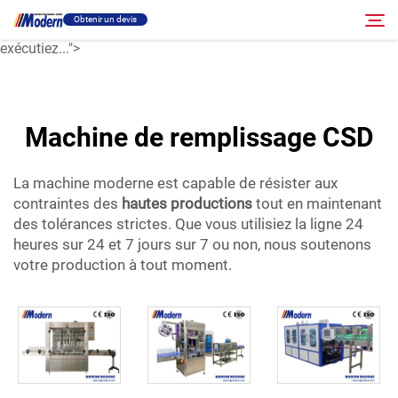
production élevée
Obtenir un devis
tout en maintenant des tolérances strictes. Que vous
exécutiez...">
Solution
Rechercher
Machine de remplissage CSD
Remplissage et emballage
La machine moderne est capable de résister aux
contraintes des
hautes productions
tout en maintenant
À propos
des tolérances strictes. Que vous utilisiez la ligne 24
heures sur 24 et 7 jours sur 7 ou non, nous soutenons
Vidéo
votre production à tout moment.
Contact
Site RU