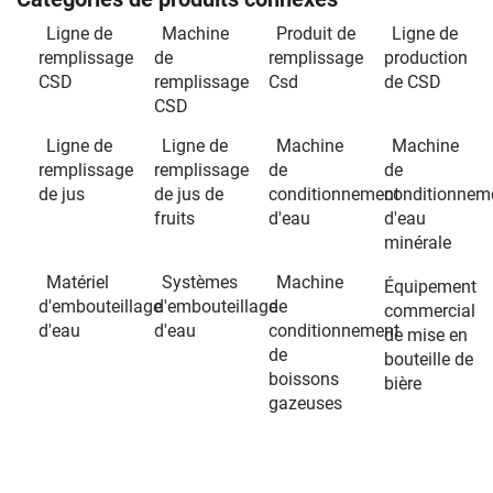
Ligne de
Machine
Produit de
Ligne de
remplissage
de
remplissage
production
CSD
remplissage
Csd
de CSD
CSD
Ligne de
Ligne de
Machine
Machine
remplissage
remplissage
de
de
de jus
de jus de
conditionnement
conditionnem
fruits
d'eau
d'eau
minérale
Matériel
Systèmes
Machine
Équipement
d'embouteillage
d'embouteillage
de
commercial
d'eau
d'eau
conditionnement
de mise en
de
bouteille de
boissons
bière
gazeuses