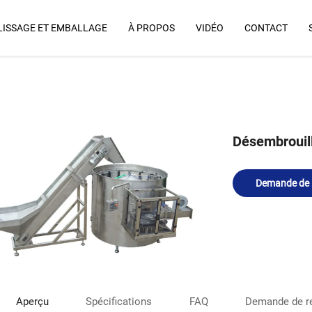
ISSAGE ET EMBALLAGE
À PROPOS
VIDÉO
CONTACT
Pourquoi Nous
Désembrouil
Demande de
renseignement
Aperçu
Spécifications
FAQ
Demande de r