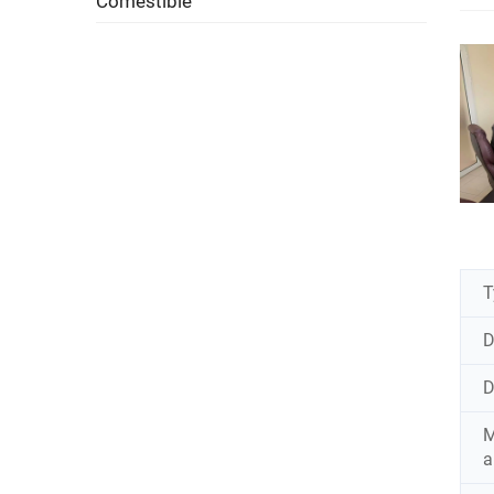
Comestible
T
D
D
M
a