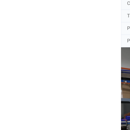
C
T
P
P