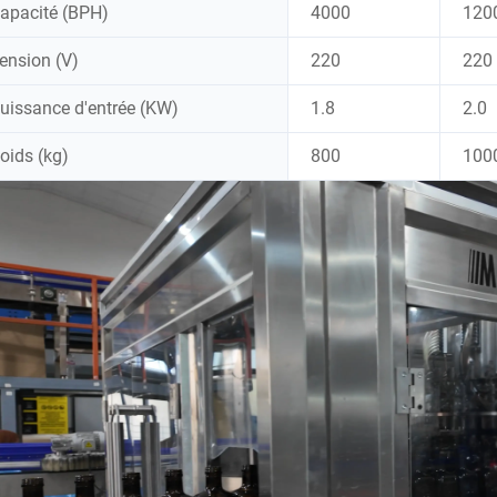
apacité (BPH)
4000
120
ension (V)
220
220
uissance d'entrée (KW)
1.8
2.0
oids (kg)
800
100