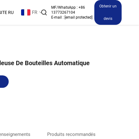
Obtenir un
MF/WhatsApp :
+86
FR
SITE RU
13773267104
E-mail :
[email protected]
devis
leuse De Bouteilles Automatique
s
enseignements
Produits recommandés