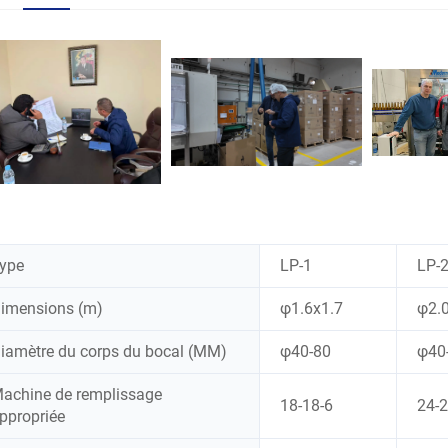
ype
LP-1
LP-
imensions (m)
φ1.6x1.7
φ2.
iamètre du corps du bocal (MM)
φ40-80
φ40
achine de remplissage
18-18-6
24-2
ppropriée