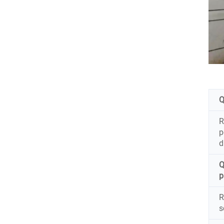
Q
R
p
d
Q
p
R
s