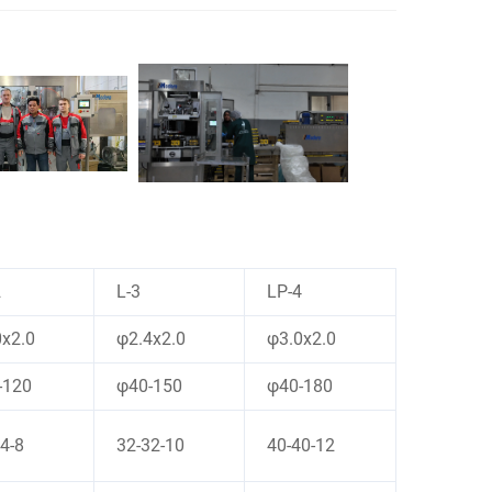
2
L-3
LP-4
0x2.0
φ2.4x2.0
φ3.0x2.0
-120
φ40-150
φ40-180
4-8
32-32-10
40-40-12