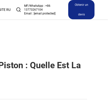
Obtenir un
MF/WhatsApp :
+86
SITE RU
13773267104
Email :
[email protected]
devis
iston : Quelle Est La