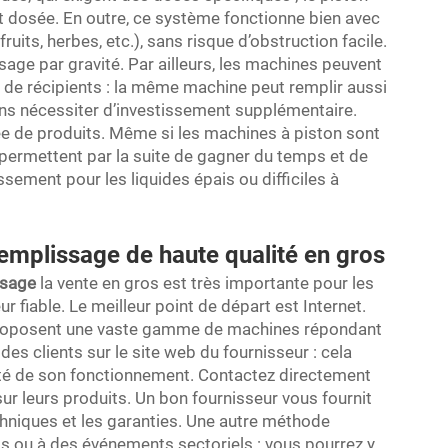
t dosée. En outre, ce système fonctionne bien avec
uits, herbes, etc.), sans risque d’obstruction facile.
sage par gravité. Par ailleurs, les machines peuvent
es de récipients : la même machine peut remplir aussi
ans nécessiter d’investissement supplémentaire.
iée de produits. Même si les machines à piston sont
 permettent par la suite de gagner du temps et de
issement pour les liquides épais ou difficiles à
emplissage de haute qualité en gros
issage
la vente en gros est très importante pour les
r fiable. Le meilleur point de départ est Internet.
roposent une vaste gamme de machines répondant
des clients sur le site web du fournisseur : cela
alité de son fonctionnement. Contactez directement
ur leurs produits. Un bon fournisseur vous fournit
chniques et les garanties. Une autre méthode
ls ou à des événements sectoriels : vous pourrez y