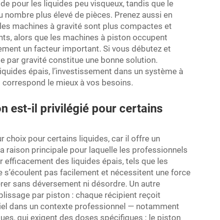
de pour les liquides peu visqueux, tandis que le
du nombre plus élevé de pièces. Prenez aussi en
 les machines à gravité sont plus compactes et
nts, alors que les machines à piston occupent
ement un facteur important. Si vous débutez et
e par gravité constitue une bonne solution.
iquides épais, l’investissement dans un système à
ui correspond le mieux à vos besoins.
 est-il privilégié pour certains
 choix pour certains liquides, car il offre un
La raison principale pour laquelle les professionnels
r efficacement des liquides épais, tels que les
e s’écoulent pas facilement et nécessitent une force
érer sans déversement ni désordre. Un autre
lissage par piston : chaque récipient reçoit
tiel dans un contexte professionnel — notamment
s, qui exigent des doses spécifiques ; le piston