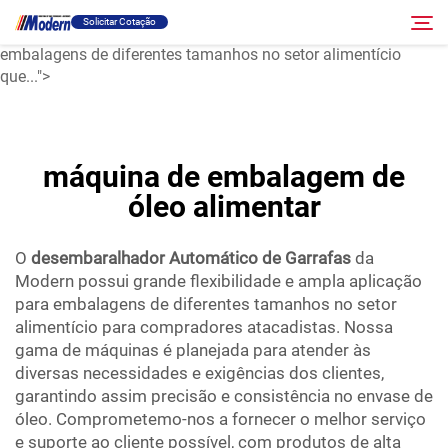
desembaralhador automático de garrafas
Solicitar Cotação
da Modern possui grande flexibilidade e ampla aplicação para
embalagens de diferentes tamanhos no setor alimentício
que...">
Solução
Pesquisar
máquina de embalagem de
Envase E Embalagem
óleo alimentar
Sobre
O
desembaralhador Automático de Garrafas
da
Modern possui grande flexibilidade e ampla aplicação
Vídeo
para embalagens de diferentes tamanhos no setor
alimentício para compradores atacadistas. Nossa
gama de máquinas é planejada para atender às
Contato
diversas necessidades e exigências dos clientes,
garantindo assim precisão e consistência no envase de
Site RU
óleo. Comprometemo-nos a fornecer o melhor serviço
e suporte ao cliente possível, com produtos de alta