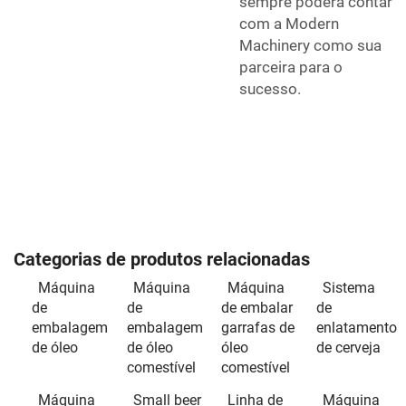
sempre poderá contar
com a Modern
Machinery como sua
parceira para o
sucesso.
Categorias de produtos relacionadas
Máquina
Máquina
Máquina
Sistema
de
de
de embalar
de
embalagem
embalagem
garrafas de
enlatamento
de óleo
de óleo
óleo
de cerveja
comestível
comestível
Máquina
Small beer
Linha de
Máquina