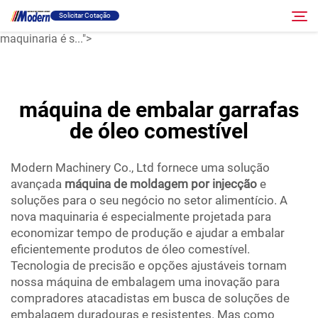
máquina de moldagem por injeção
Solicitar Cotação
e soluções para o seu negócio no setor alimentício. A nova
maquinaria é s...">
Solução
Pesquisar
máquina de embalar garrafas
Envase E Embalagem
de óleo comestível
Sobre
Modern Machinery Co., Ltd fornece uma solução
avançada
máquina de moldagem por injecção
e
soluções para o seu negócio no setor alimentício. A
Vídeo
nova maquinaria é especialmente projetada para
economizar tempo de produção e ajudar a embalar
eficientemente produtos de óleo comestível.
Contato
Tecnologia de precisão e opções ajustáveis tornam
nossa máquina de embalagem uma inovação para
Site RU
compradores atacadistas em busca de soluções de
embalagem duradouras e resistentes. Mas como