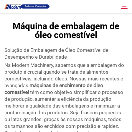
Solicitar Cotação
Máquina de embalagem de
óleo comestível
Solução
Pesquisar
Solução de Embalagem de Óleo Comestível de
Envase E Embalagem
Desempenho e Durabilidade
Na Modern Machinery, sabemos que a embalagem do
Sobre
produto é crucial quando se trata de alimentos
comestíveis, incluindo óleos. Nossas mais recentes e
avançadas
máquinas de enchimento de óleo
Vídeo
comestível
têm como objetivo simplificar o processo
de produção, aumentar a eficiência da produção,
Contato
melhorar a qualidade das embalagens e minimizar a
contaminação dos produtos. Seja frascos pequenos
ou latas grandes: graças às nossas máquinas, todos
Site RU
os tamanhos são enchidos com precisão e rapidez.