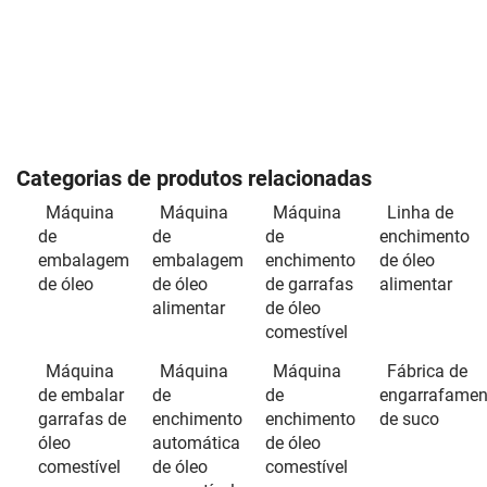
Categorias de produtos relacionadas
Máquina
Máquina
Máquina
Linha de
de
de
de
enchimento
embalagem
embalagem
enchimento
de óleo
de óleo
de óleo
de garrafas
alimentar
alimentar
de óleo
comestível
Máquina
Máquina
Máquina
Fábrica de
de embalar
de
de
engarrafamen
garrafas de
enchimento
enchimento
de suco
óleo
automática
de óleo
comestível
de óleo
comestível