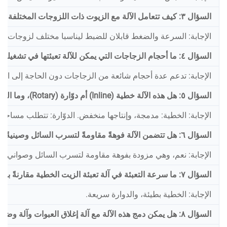
السؤال ٣: كيف تتعامل الآلة مع الزيوت ذات اللزوجات المختلفة — بدءًا من زيت الزيتون الخفيف ووصولًا إلى زيت النخيل السميك؟
الإجابة: السرعة والضغط قابلان للضبط ليناسبا مختلف لزوجات ال
السؤال ٤: ما أحجام الزجاجات التي يمكن للآلة تعبئتها في تشغيلة واحدة دون الحاجة إلى تغيير الأجزاء؟
الإجابة: تدعم عدة أحجام شائعة من الزجاجات دون الحاجة إلى استب
السؤال ٥: هل هذه الآلة خطية (Inline) أم دوّارة (Rotary)، وما الفرق بينهما من حيث السعة ومساحة الأرضية المطلوبة؟
الإجابة: الخطية: مدمجة، وإنتاجها منخفض. الدوّارة: تتطلب مساحة أ
السؤال ٦: هل تتضمن الآلة فوهةً مقاومةً لتسرب السائل وصينيةً لاستيعاب القطرات لمنع هدر المنتج؟
الإجابة: نعم، وهي مزودة بفوهة مقاومة لتسرب السائل وصواني ل
السؤال ٧: ما سرعة التعبئة في آلة تعبئة الزيت الخطية مقارنةً بالآلة الدوارة؟
الإجابة: الخطية بطيئة، والدوارة سريعة.
السؤال ٨: هل يمكن دمج هذه الآلة مع آلة إغلاق العبوات وآلة وضع الملصقات؟