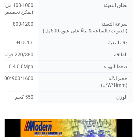
نطاق التعبئة
100-1000 مل/ 1000-3000 مل/ 3000-5000 مل
(يمكن تخصيص 5000-10000 مل)
سرعة التعبئة
800-1200
(العبوات/ الساعة & بناءً على عبوة 500مل)
دقة التعبئة
±0.5-1%
الطاقة
220/380 فولت 50/60 هرتز 1.5 كيلوواط
ضغط الهواء
0.4-0.6Mpa
حجم الآلة
1600*900*2200
(L*W*Hmm)
الوزن
550 كجم