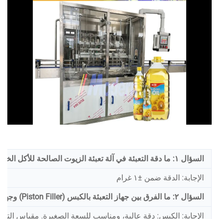
السؤال ١: ما دقة التعبئة في آلة تعبئة الزيوت الصالحة للأكل الخاصة بكم — هل هي ±١ غرام أم أفضل من ذلك؟
الإجابة: الدقة ضمن ±١ غرام
السؤال ٢: ما الفرق بين جهاز التعبئة بالكبس (Piston Filler) وجهاز التعبئة بمقياس التدفق (Flowmeter Filler) للزيوت الصالحة للأكل — أيهما ينبغي أن أختار؟
الإجابة: الكبس: دقة عالية، ومناسب للسعة الصغيرة. مقياس التد