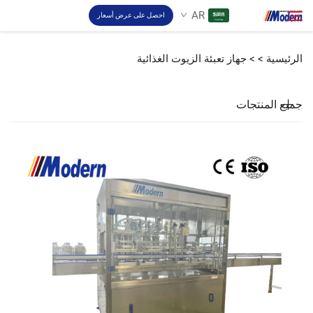
AR
احصل على عرض أسعار
الرئيسية >
>
جهاز تعبئة الزيوت الغذائية
حل
ابحث
جميع المنتجات
تعبئة والتغليف
نبذة
فيديو
اتصل بنا
موقع RU