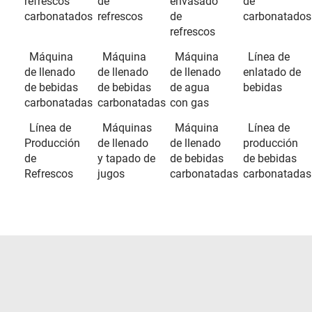
refrescos
de
envasado
de
carbonatados
refrescos
de
carbonatados
refrescos
Máquina
Máquina
Máquina
Línea de
de llenado
de llenado
de llenado
enlatado de
de bebidas
de bebidas
de agua
bebidas
carbonatadas
carbonatadas
con gas
Línea de
Máquinas
Máquina
Línea de
Producción
de llenado
de llenado
producción
de
y tapado de
de bebidas
de bebidas
Refrescos
jugos
carbonatadas
carbonatadas