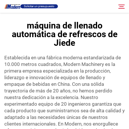
Solicitar un presupuesto
máquina de llenado
automática de refrescos de
Solución
Buscar
Jiede
Llenado Y Empaque
Establecida en una fábrica moderna estandarizada de
10.000 metros cuadrados, Modern Machinery es la
Acerca
primera empresa especializada en la producción,
liderazgo e innovación de equipos de llenado y
empaque de bebidas en China. Con una sólida
Vídeo
trayectoria de más de 20 años, no hemos perdido
nuestra dedicación a la excelencia. Nuestro
Contacto
experimentado equipo de 20 ingenieros garantiza que
cada producto que suministramos sea de alta calidad y
adaptado a las necesidades únicas de nuestros
Sitio RU
clientes internacionales. En Modern, nos enorgullece