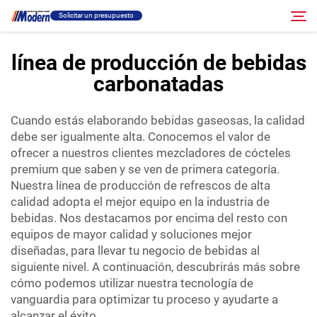
Solicitar un presupuesto
línea de producción de bebidas
carbonatadas
Solución
Buscar
Cuando estás elaborando bebidas gaseosas, la calidad
Llenado Y Empaque
debe ser igualmente alta. Conocemos el valor de
ofrecer a nuestros clientes mezcladores de cócteles
Acerca
premium que saben y se ven de primera categoría.
Nuestra línea de producción de refrescos de alta
calidad adopta el mejor equipo en la industria de
Vídeo
bebidas. Nos destacamos por encima del resto con
equipos de mayor calidad y soluciones mejor
diseñadas, para llevar tu negocio de bebidas al
Contacto
siguiente nivel. A continuación, descubrirás más sobre
cómo podemos utilizar nuestra tecnología de
Sitio RU
vanguardia para optimizar tu proceso y ayudarte a
alcanzar el éxito.