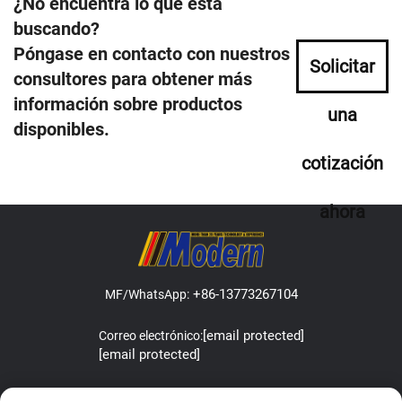
¿No encuentra lo que está
buscando?
Póngase en contacto con nuestros
Solicitar
consultores para obtener más
información sobre productos
una
disponibles.
cotización
ahora
+86-13773267104
MF/WhatsApp:
[email protected]
Correo electrónico:
[email protected]
Address:Lefeng Road, Leyu Town, Zhangjiagang, Jiangsu, China.