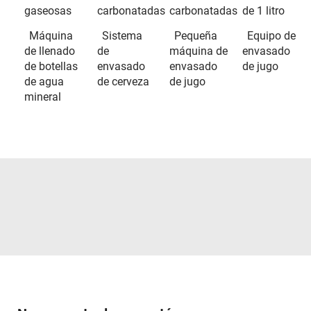
gaseosas
carbonatadas
carbonatadas
de 1 litro
Máquina
Sistema
Pequeña
Equipo de
de llenado
de
máquina de
envasado
de botellas
envasado
envasado
de jugo
de agua
de cerveza
de jugo
mineral